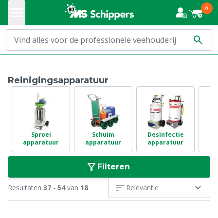
0
Reinigingsapparatuur
Sproei
Schuim
Desinfectie
H
apparatuur
apparatuur
apparatuur
Filteren
Resultaten
37
-
54
van
18
Relevantie