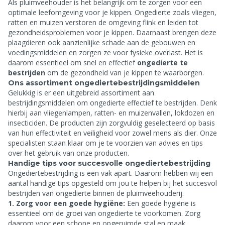
Als pluimveehouder is het belangrijk om te zorgen voor een
optimale leefomgeving voor je kippen. Ongedierte zoals vliegen,
ratten en muizen verstoren de omgeving flink en leiden tot
gezondheidsproblemen voor je kippen. Daarnaast brengen deze
plaagdieren ook aanzienlijke schade aan de gebouwen en
voedingsmiddelen en zorgen ze voor fysieke overlast. Het is
daarom essentieel om snel en effectief
ongedierte te
bestrijden
om de gezondheid van je kippen te waarborgen.
Ons assortiment ongediertebestrijdingsmiddelen
Gelukkig is er een uitgebreid assortiment aan
bestrijdingsmiddelen om ongedierte effectief te bestrijden. Denk
hierbij aan vliegenlampen, ratten- en muizenvallen, lokdozen en
insecticiden. De producten zijn zorgvuldig geselecteerd op basis
van hun effectiviteit en veiligheid voor zowel mens als dier. Onze
specialisten staan klaar om je te voorzien van advies en tips
over het gebruik van onze producten.
Handige tips voor succesvolle ongediertebestrijding
Ongediertebestrijding is een vak apart. Daarom hebben wij een
aantal handige tips opgesteld om jou te helpen bij het succesvol
bestrijden van ongedierte binnen de pluimveehouderij.
1. Zorg voor een goede hygiëne:
Een goede hygiëne is
essentieel om de groei van ongedierte te voorkomen. Zorg
daarom voor een schone en opgeruimde stal en maak