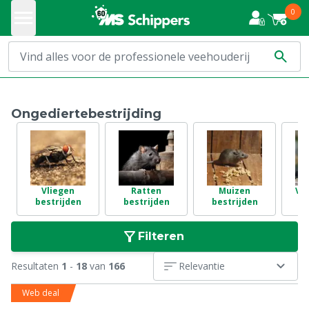
0
Ongediertebestrijding
Vliegen
Ratten
Muizen
Vo
bestrijden
bestrijden
bestrijden
Filteren
Resultaten
1
-
18
van
166
Relevantie
Web deal