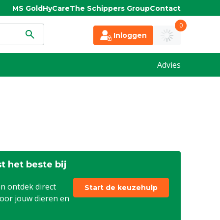
MS Gold
HyCare
The Schippers Group
Contact
0
Inloggen
Advies
t het beste bij
n ontdek direct
Start de keuzehulp
voor jouw dieren en