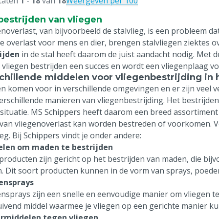
taten
1
-
18
van
18
Weergeven per 100
bestrijden van vliegen
enoverlast, van bijvoorbeeld de stalvlieg, is een probleem d
ke overlast voor mens en dier, brengen stalvliegen ziektes ov
ijden
in de stal heeft daarom de juist aandacht nodig. Met d
 vliegen bestrijden een succes en wordt een vliegenplaag 
chillende middelen voor vliegenbestrijding in 
en komen voor in verschillende omgevingen en er zijn veel ve
verschillende manieren van vliegenbestrijding. Het bestrijde
e situatie. MS Schippers heeft daarom een breed assortiment
van vliegenoverlast kan worden bestreden of voorkomen. Vo
ieg. Bij Schippers vindt je onder andere:
elen om maden te bestrijden
producten zijn gericht op het bestrijden van maden, die bij
n. Dit soort producten kunnen in de vorm van sprays, poeder
ensprays
ensprays zijn een snelle en eenvoudige manier om vliegen te
uivend middel waarmee je vliegen op een gerichte manier k
rmiddelen tegen vliegen