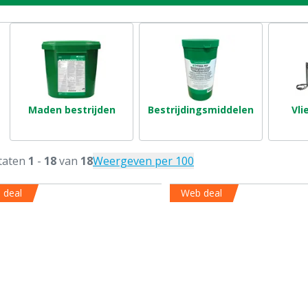
Maden bestrijden
Bestrijdingsmiddelen
Vli
taten
1
-
18
van
18
Weergeven per 100
 deal
Web deal