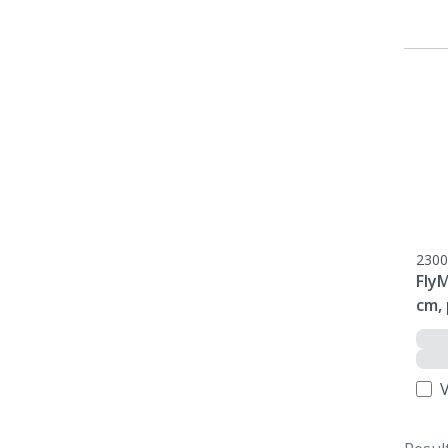
2300
FlyM
cm, 
V