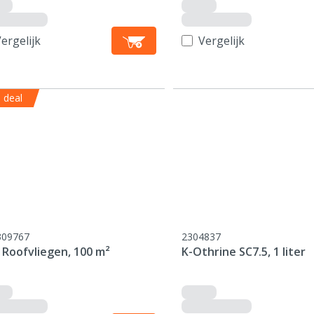
ergelijk
Vergelijk
 deal
309767
2304837
 Roofvliegen, 100 m²
K-Othrine SC7.5, 1 liter