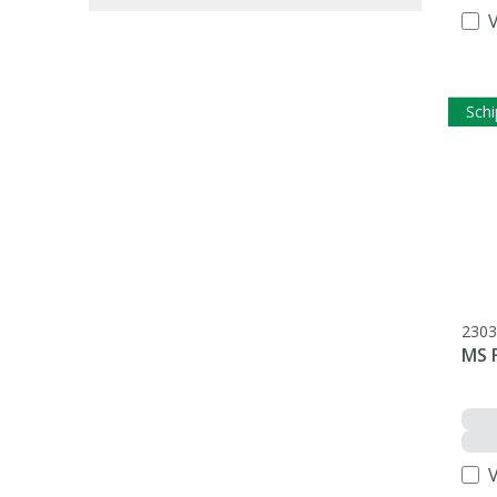
V
Schi
2303
MS F
V