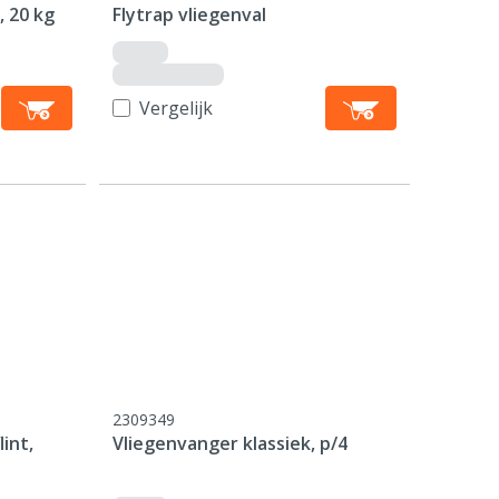
 20 kg
Flytrap vliegenval
Vergelijk
2309349
int,
Vliegenvanger klassiek, p/4