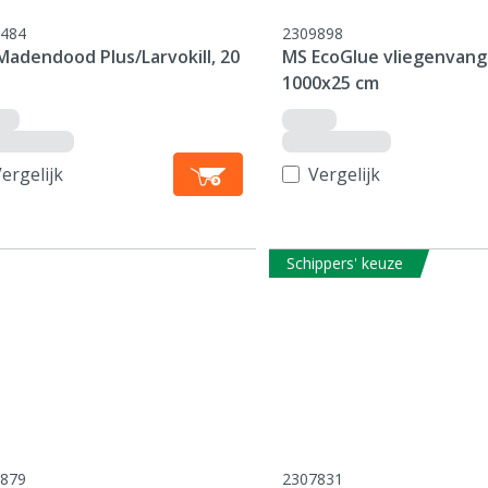
484
2309898
Madendood Plus/Larvokill, 20
MS EcoGlue vliegenvang
1000x25 cm
ergelijk
Vergelijk
Schippers' keuze
879
2307831