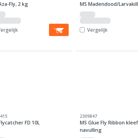
za-Fly, 2 kg
MS Madendood/Larvakill,
ergelijk
Vergelijk
415
2309847
Flycatcher FD 10L
MS Glue Fly Ribbon kleefl
navulling