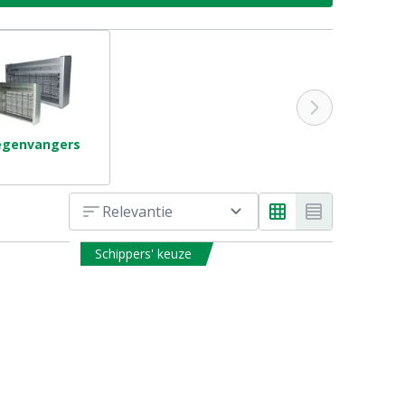
egenvangers
Relevantie
Schippers' keuze