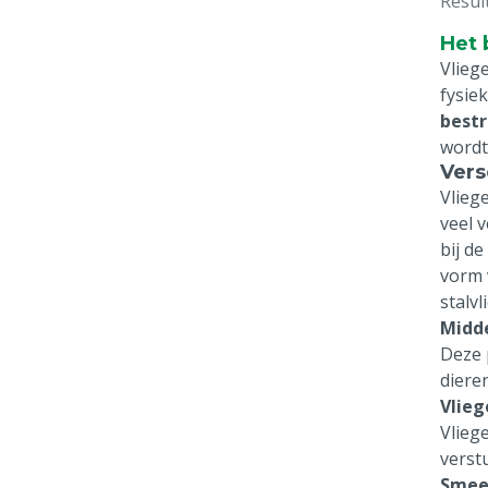
Resul
Het 
Vlieg
fysie
bestr
wordt
Vers
Vlieg
veel 
bij d
vorm 
stalvl
Midd
Deze 
diere
Vlieg
Vlieg
verst
Smee