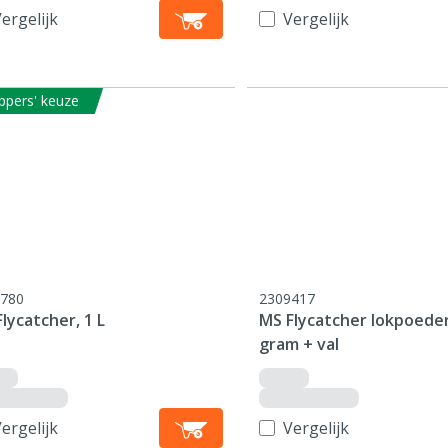
ergelijk
Vergelijk
ppers' keuze
780
2309417
lycatcher, 1 L
MS Flycatcher lokpoeder
gram + val
ergelijk
Vergelijk