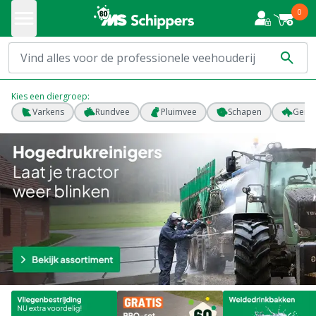
0
Kies een diergroep:
Varkens
Rundvee
Pluimvee
Schapen
Geite