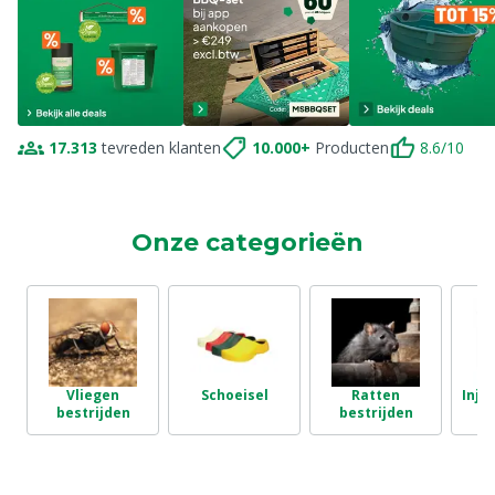
17.313
tevreden klanten
10.000+
Producten
8.6/10
Onze categorieën
Vliegen
Schoeisel
Ratten
Inje
bestrijden
bestrijden