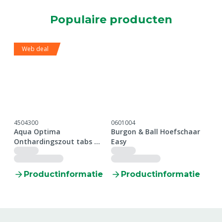
Populaire producten
Web deal
€4
4504300
0601004
0606
Aqua Optima
Burgon & Ball Hoefschaar
MS 
Onthardingszout tabs 25
Easy
kla
kg, p/40
210
ie
Productinformatie
Productinformatie