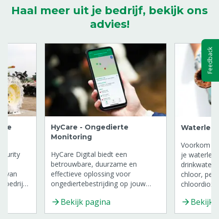
Haal meer uit je bedrijf, bekijk ons
advies!
Feedback
erne
HyCare - Ongedierte
Waterleid
Monitoring
Voorkom bio
ecurity
HyCare Digital biedt een
je waterleid
f
betrouwbare, duurzame en
drinkwaterle
p van
effectieve oplossing voor
chloor, pero
e bedrijf
ongediertebestrijding op jouw
chloordioxid
eigen telefoon.
Bekijk pagina
Bekijk 