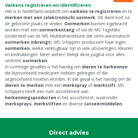
Varkens registreren en identificeren
Het is in Nederland verplicht om
varkens te registreren
en te
merken met een (elektronisch) oormerk
. Dit dient kort na
de geboorte plaats te vinden.
Oormerken
kunnen ingebracht
worden met een
oormerkentang
of via de MS TagMatic
(onderdeel van de MS Multibehandelunit dat semi-automatisch
oormerken inbrengt
). MS Schippers produceert haar eigen
oormerken
, welke verkrijgbaar zijn in vele uitvoeringen, kleuren
en bedrukkingen. Meer weten? Bekijk deze pagina voor alles
omtrent
oormerken
:
.
In sommige gevallen is het handig om
dieren te herkennen
die bijvoorbeeld medicijnen hebben gekregen of die
uitgesorteerd moeten worden. In dat geval is het handig om de
dieren te merken
met een
merkspray
of
merkstift
. MS
Schippers heeft een ruim assortiment aan
herkenningsproducten
in het assortiment, waaronder
merksprays
,
merkstiften
en diverse
tatoeërmiddelen
.
Direct advies