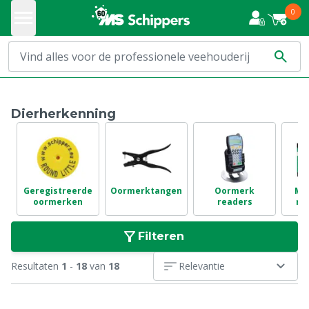
0
Dierherkenning
Geregistreerde
Oormerktangen
Oormerk
Me
oormerken
readers
me
Filteren
Resultaten
1
-
18
van
18
Relevantie