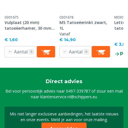
0301675
0301678
M03016
Vulplaat (20 mm)
MS Tatoeëerinkt zwart,
Letter
tatoeëerhamer, 30 mm
1L
tatoe
plaat
Vanaf
plaat
€ 1,60
€ 14,90
€ 3,8
Pr
Direct advies
Bel voor persoonlijk advies naar
0497-339787
of stuur een mail
naar
klantenservice.nl@schippers.eu
Mis niet langer exclusieve aanbiedingen, het laatste nieuws
Schrijf je in voor onze n
en onze events. Meld je aan voor onze mailing.