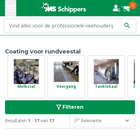
0
Coating voor rundveestal
Melkstal
Voergang
Tanklokaal
Hyg
Filteren
Resultaten
1
-
17
van
17
Relevantie