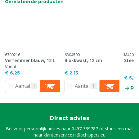
Gerelateerde producten
6300216
6304500
M42057
Verfemmer blauw, 12 L
Blokkwast, 12 cm
Steel 
Vanaf
€ 6,25
€ 2,13
€ 5,20
Pr
Direct advies
Bel voor persoonlijk advies naar
0497-339787
of stuur een mail
naar
klantenservice.nl@schippers.eu