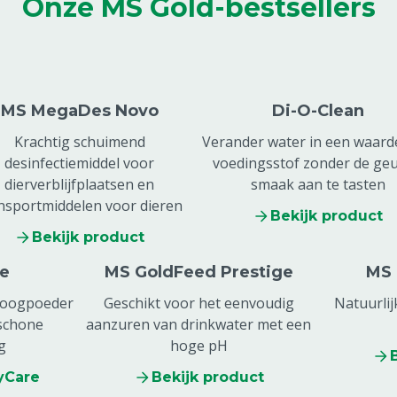
Onze MS Gold-bestsellers
MS MegaDes Novo
Di-O-Clean
Krachtig schuimend
Verander water in een waard
desinfectiemiddel voor
voedingsstof zonder de geu
dierverblijfplaatsen en
smaak aan te tasten
nsportmiddelen voor dieren
Bekijk product
Bekijk product
e
MS GoldFeed Prestige
MS 
roogpoeder
Geschikt voor het eenvoudig
Natuurlij
schone
aanzuren van drinkwater met een
g
hoge pH
yCare
Bekijk product