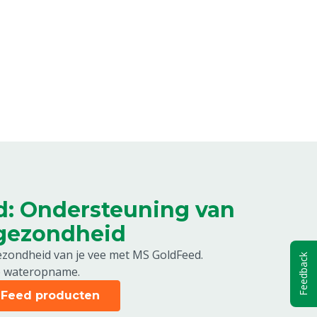
: Ondersteuning van
gezondheid
zondheid van je vee met MS GoldFeed.
Feedback
e wateropname.
ldFeed producten