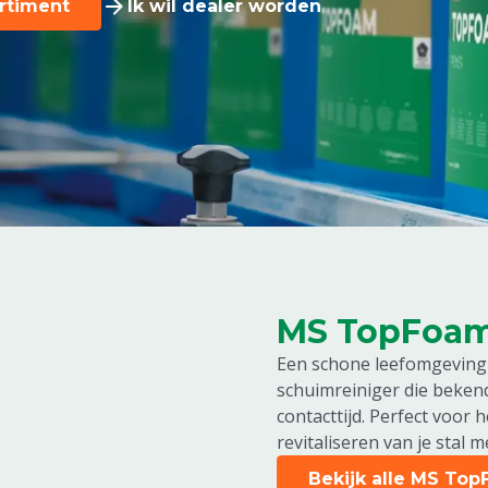
rtiment
Ik wil dealer worden
MS TopFoam:
Een schone leefomgeving
schuimreiniger die beken
contacttijd. Perfect voor 
revitaliseren van je stal m
Bekijk alle MS To