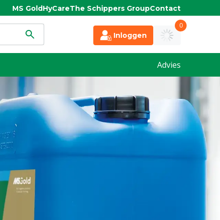
MS Gold
HyCare
The Schippers Group
Contact
0
Inloggen
Advies