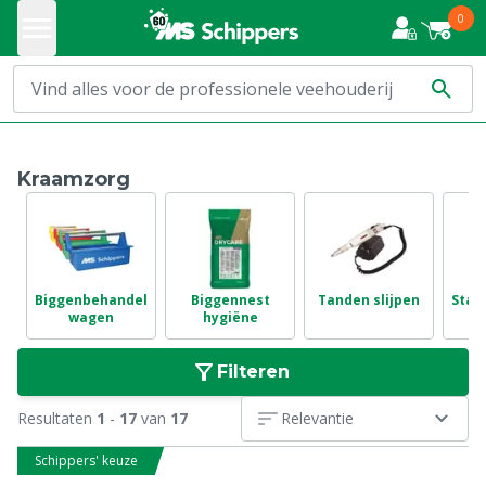
0
Kraamzorg
Biggenbehandel
Biggennest
Tanden slijpen
Staa
wagen
hygiëne
Filteren
Resultaten
1
-
17
van
17
Relevantie
Schippers' keuze