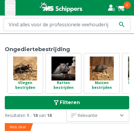
0
Ongediertebestrijding
Vliegen
Ratten
Muizen
Vo
bestrijden
bestrijden
bestrijden
Filteren
Resultaten
1
-
18
van
18
Relevantie
Web deal