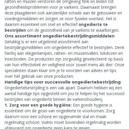
ratten en muizen verstoren de omgeving flink en leiden tot
gezondheidsproblemen voor je varkens. Daarnaast brengen
deze plaagdieren ook aanzienlijke schade aan de gebouwen en
voedingsmiddelen en zorgen ze voor fysieke overlast. Het is
daarom essentieel om snel en effectief
ongedierte te
bestrijden
om de gezondheid van je varkens te waarborgen.
Ons assortiment ongediertebestrijdingsmiddelen
Gelukkig is er een uitgebreid assortiment aan
bestrijdingsmiddelen om ongedierte effectief te bestrijden. Denk
hierbij aan vliegenlampen, ratten- en muizenvallen, lokdozen en
insecticiden. De producten zijn zorgvuldig geselecteerd op basis
van hun effectiviteit en veiligheid voor zowel mens als dier. Onze
specialisten staan klaar om je te voorzien van advies en tips
over het gebruik van onze producten.
Handige tips voor succesvolle ongediertebestrijding
Ongediertebestrijding is een vak apart. Daarom hebben wij een
aantal handige tips opgesteld om jou te helpen bij het succesvol
bestrijden van ongedierte binnen de varkenshouderij.
1. Zorg voor een goede hygiëne:
Een goede hygiëne is
essentieel om de groei van ongedierte te voorkomen. Zorg
daarom voor een schone en opgeruimde stal en maak
regelmatig schoon. Vuilnis moet bovendien regelmatig worden
afgevoerd om ongedierte geen kans te geven.