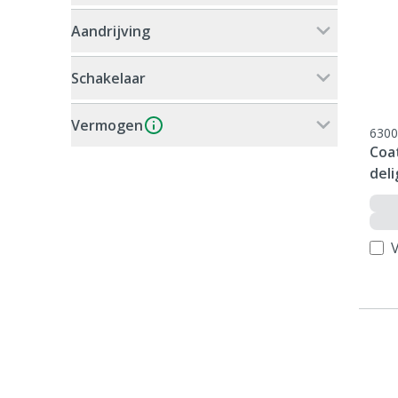
Aandrijving
Schakelaar
Vermogen
6300
Coat
deli
V