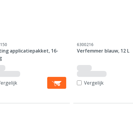
150
6300216
ing applicatiepakket, 16-
Verfemmer blauw, 12 L
g
ergelijk
Vergelijk