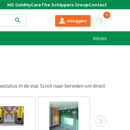
MS Gold
HyCare
The Schippers Group
Contact
0
Inloggen
Advies
status in de stal. Scroll naar beneden om direct