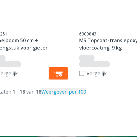
251
6309843
oeiboom 50 cm +
MS Topcoat-trans epox
lengstuk voor gieter
vloercoating, 9 kg
ergelijk
Vergelijk
taten
1
-
18
van
18
Weergeven per 100