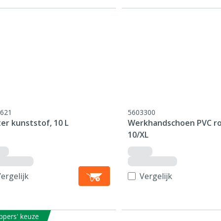
621
5603300
er kunststof, 10 L
Werkhandschoen PVC ro
10/XL
ergelijk
Vergelijk
ppers' keuze