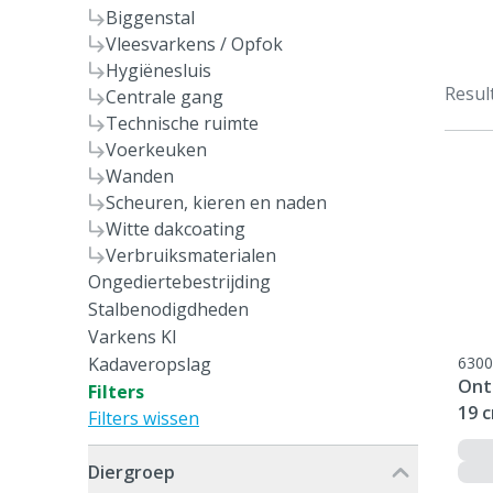
Biggenstal
Vleesvarkens / Opfok
Hygiënesluis
Resul
Centrale gang
Technische ruimte
Voerkeuken
Wanden
Scheuren, kieren en naden
Witte dakcoating
Verbruiksmaterialen
Ongediertebestrijding
Stalbenodigdheden
Varkens KI
Kadaveropslag
6300
Ont
Filters
19 
Filters wissen
Diergroep