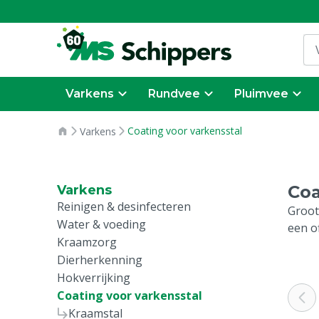
Varkens
Rundvee
Pluimvee
Coating voor varkensstal
Varkens
Coa
Varkens
Reinigen & desinfecteren
Groot
Water & voeding
een o
Kraamzorg
Dierherkenning
Hokverrijking
Coating voor varkensstal
Kraamstal