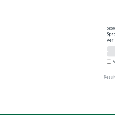
0809
Spr
ver
V
Resul