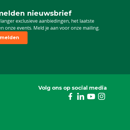
elden nieuwsbrief
 je in voor onze nieuwsbrief
 langer exclusieve aanbiedingen, het laatste
n onze events. Meld je aan voor onze mailing.
melden
Volg ons op social media