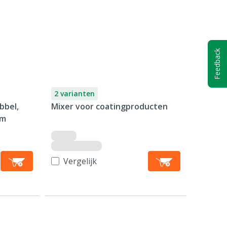
Feedback
2 varianten
bbel,
Mixer voor coatingproducten
mm
Vergelijk