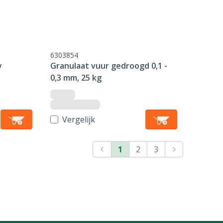
6303854
y
Granulaat vuur gedroogd 0,1 -
0,3 mm, 25 kg
Vergelijk
1
2
3