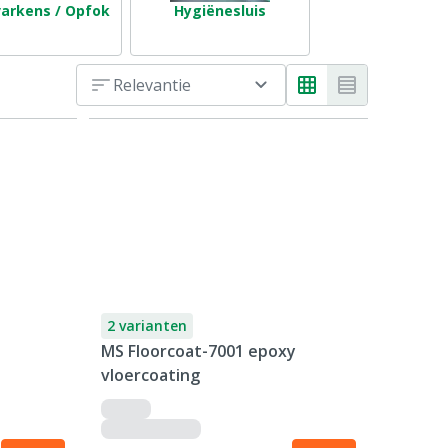
varkens / Opfok
Hygiënesluis
Centrale ga
Relevantie
2 varianten
MS Floorcoat-7001 epoxy
vloercoating