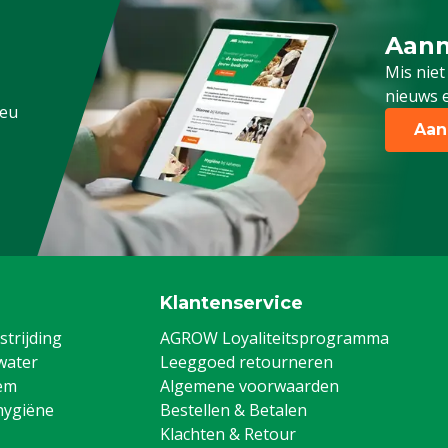
Aanm
Schrijf
Mis niet
nieuws e
.eu
Aan
Klantenservice
trijding
AGROW Loyaliteitsprogramma
water
Leeggoed retourneren
em
Algemene voorwaarden
hygiëne
Bestellen & Betalen
Klachten & Retour