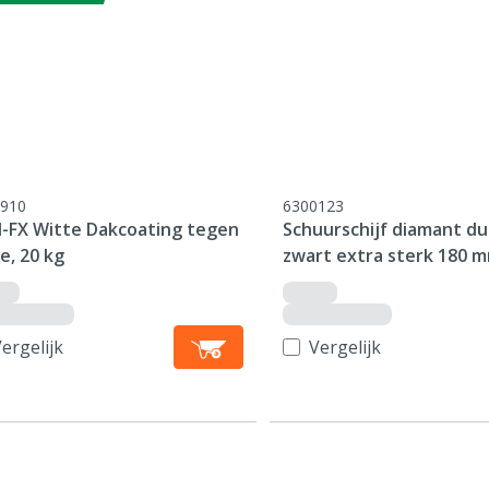
910
6300123
l-FX Witte Dakcoating tegen
Schuurschijf diamant du
e, 20 kg
zwart extra sterk 180 
ergelijk
Vergelijk