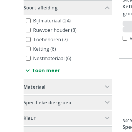
3409
Ket
Soort afleiding
gro
Bijtmateriaal (24)
Ruwvoer houder (8)
V
Toebehoren (7)
Ketting (6)
Nestmateriaal (6)
Toon meer
Materiaal
Specifieke diergroep
Kleur
3409
Spee