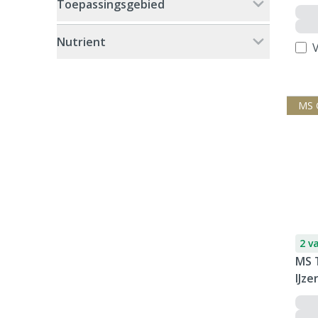
Toepassingsgebied
Nutrient
V
MS 
2 v
MS 
IJz