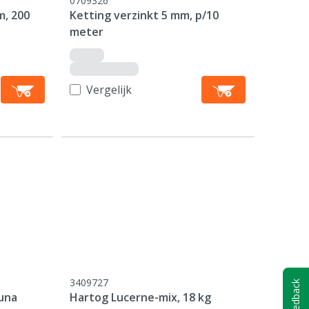
0709326
m, 200
Ketting verzinkt 5 mm, p/10
meter
Vergelijk
3409727
Feedback
Luna
Hartog Lucerne-mix, 18 kg