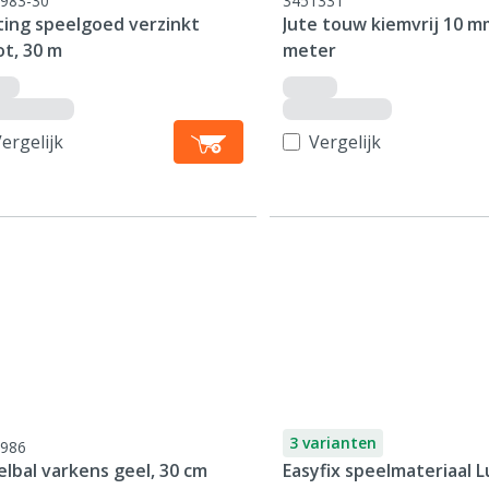
983-30
3451331
ting speelgoed verzinkt
Jute touw kiemvrij 10 m
ot, 30 m
meter
ergelijk
Vergelijk
3 varianten
986
lbal varkens geel, 30 cm
Easyfix speelmateriaal 