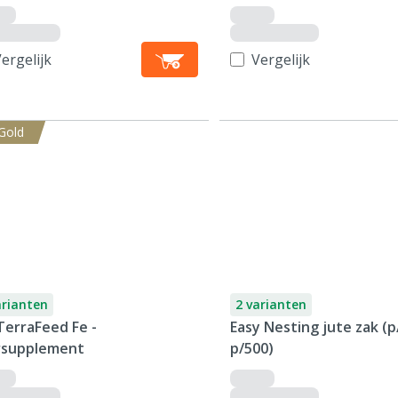
ergelijk
Vergelijk
Gold
arianten
2 varianten
TerraFeed Fe -
Easy Nesting jute zak (p
ersupplement
p/500)