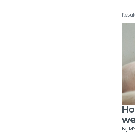
Resul
Ho
we
Bij M