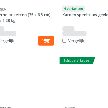
4 varianten
539
rne briketten (35 x 6,5 cm),
Katoen speeltouw gevl
 à 28 kg
ergelijk
Vergelijk
Schippers' keuze