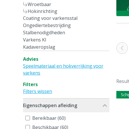
Wroetbaar
Hokinrichting
Coating voor varkensstal
Ongediertebestrijding
Stalbenodigdheden
Varkens KI
Kadaveropslag
Advies
Speelmateriaal en hokverrijking voor
varkens
Resul
Filters
Filters wissen
Schi
Eigenschappen afleiding
Bereikbaar (60)
Beschikbaar (60)