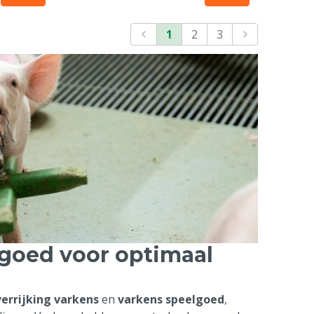
1
2
3
lgoed voor optimaal
errijking varkens
en
varkens speelgoed
,