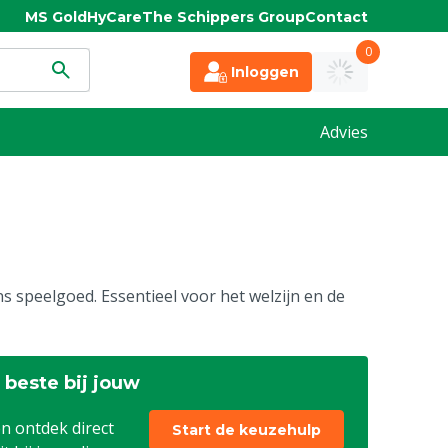
MS Gold
HyCare
The Schippers Group
Contact
0
Inloggen
Advies
 speelgoed. Essentieel voor het welzijn en de
 beste bij jouw
n ontdek direct
Start de keuzehulp