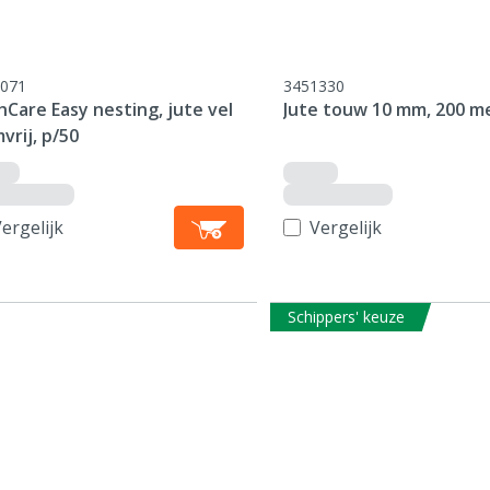
071
3451330
hCare Easy nesting, jute vel
Jute touw 10 mm, 200 m
vrij, p/50
ergelijk
Vergelijk
Schippers' keuze