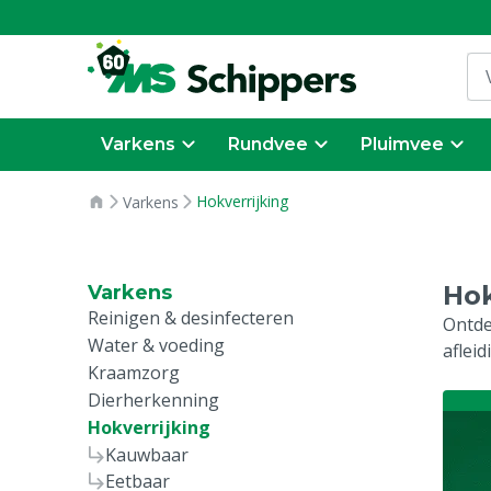
Varkens
Rundvee
Pluimvee
Hokverrijking
Varkens
Hok
Varkens
Reinigen & desinfecteren
Ontde
Water & voeding
aflei
Kraamzorg
Dierherkenning
Hokverrijking
Kauwbaar
Eetbaar