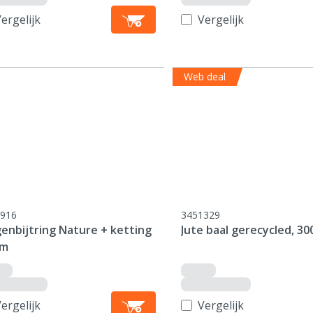
ergelijk
Vergelijk
Web deal
916
3451329
genbijtring Nature + ketting
Jute baal gerecycled, 30
cm
ergelijk
Vergelijk