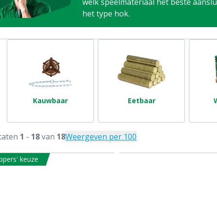
welk speelmateriaal het beste aanslui
het type hok.
Kauwbaar
Eetbaar
taten
1
-
18
van
18
Weergeven per 100
ppers' keuze