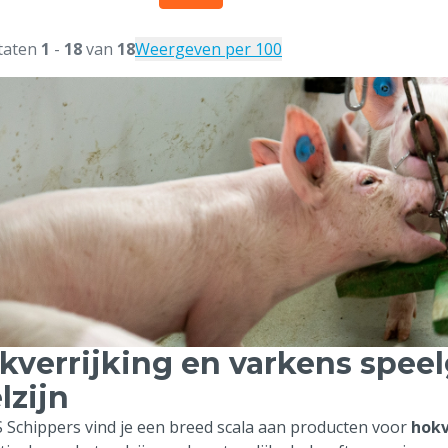
taten
1
-
18
van
18
Weergeven per 100
kverrijking en varkens spee
lzijn
S Schippers vind je een breed scala aan producten voor
hokv