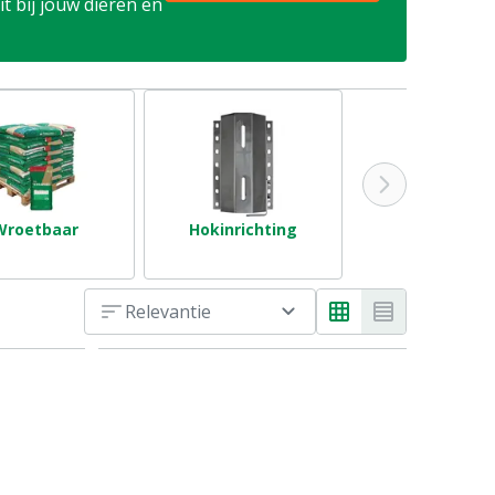
t bij jouw dieren en
Wroetbaar
Hokinrichting
Relevantie