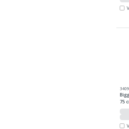
V
3409
Big
75 
V