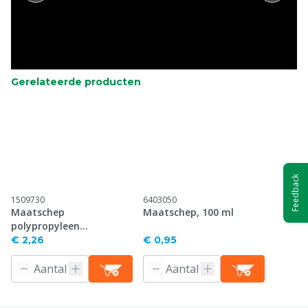
Gerelateerde producten
Feedback
1509730
6403050
Maatschep
Maatschep, 100 ml
polypropyleen
achtergreep, 100 ml
€ 2,26
€ 0,95