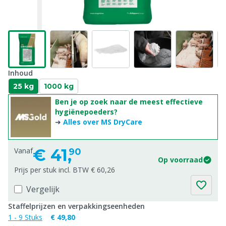
Inhoud
25 kg
1000 kg
Ben je op zoek naar de meest effectieve
hygiënepoeders?
➜
Alles over MS DryCare
€
41,
Vanaf
90
Op voorraad
Prijs per stuk incl. BTW € 60,26
Vergelijk
Staffelprijzen en verpakkingseenheden
1 - 9 Stuks
€ 49,80