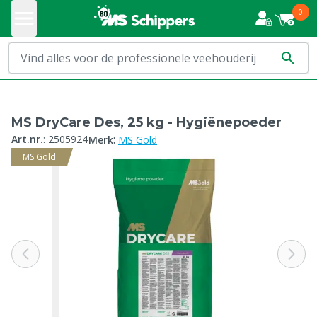
0
MS DryCare Des, 25 kg - Hygiënepoeder
:
Art.nr.
:
2505924
Merk
MS Gold
MS Gold