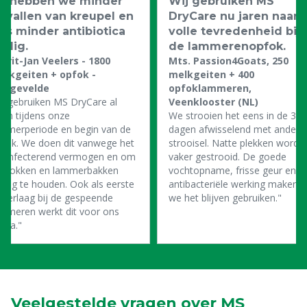
o hebben we minder
Wij gebruiken MS
evallen van kreupel en
DryCare nu jaren naar
us minder antibiotica
volle tevredenheid bij
odig.
de lammerenopfok.
rrit-Jan Veelers - 1800
Mts. Passion4Goats, 250
elkgeiten + opfok -
melkgeiten + 400
engevelde
opfoklammeren,
e gebruiken MS DryCare al
Veenklooster (NL)
ren tijdens onze
We strooien het eens in de 3-4
ammerperiode en begin van de
dagen afwisselend met ander
fok. We doen dit vanwege het
strooisel. Natte plekken worde
esinfecterend vermogen en om
vaker gestrooid. De goede
e hokken en lammerbakken
vochtopname, frisse geur en
oog te houden. Ook als eerste
antibacteriële werking maken d
derlaag bij de gespeende
we het blijven gebruiken."
mmeren werkt dit voor ons
ima."
Veelgestelde vragen over MS