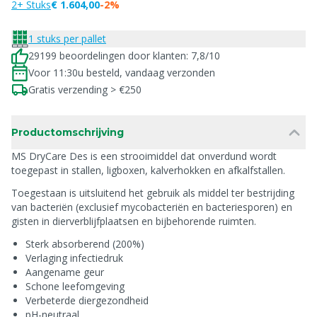
2+ Stuks
€ 1.604,00
-2%
1 stuks per pallet
29199 beoordelingen door klanten: 7,8/10
Voor 11:30u besteld, vandaag verzonden
Gratis verzending > €250
Productomschrijving
MS DryCare Des is een strooimiddel dat onverdund wordt
toegepast in stallen, ligboxen, kalverhokken en afkalfstallen.
Toegestaan is uitsluitend het gebruik als middel ter bestrijding
van bacteriën (exclusief mycobacteriën en bacteriesporen) en
gisten in dierverblijfplaatsen en bijbehorende ruimten.
Sterk absorberend (200%)
Verlaging infectiedruk
Aangename geur
Schone leefomgeving
Verbeterde diergezondheid
pH-neutraal