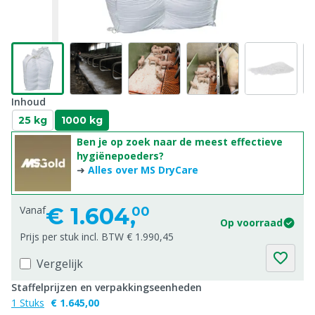
Inhoud
25 kg
1000 kg
Ben je op zoek naar de meest effectieve
hygiënepoeders?
➜
Alles over MS DryCare
€
1.604,
Vanaf
00
Op voorraad
Prijs per stuk incl. BTW € 1.990,45
Vergelijk
Staffelprijzen en verpakkingseenheden
1 Stuks
€ 1.645,00