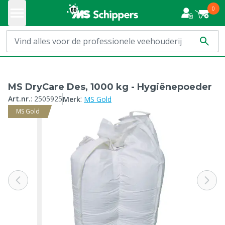
0
MS DryCare Des, 1000 kg - Hygiënepoeder
:
Art.nr.
:
2505925
Merk
MS Gold
MS Gold