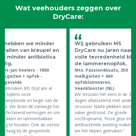
Wat veehouders zeggen over
DryCare:
o hebben we minder
Wij gebruiken MS
evallen van kreupel en
DryCare nu jaren naar
us minder antibiotica
volle tevredenheid bij
odig.
de lammerenopfok.
rrit-Jan Veelers - 1800
Mts. Passion4Goats, 250
elkgeiten + opfok -
melkgeiten + 400
engevelde
opfoklammeren,
e gebruiken MS DryCare al
Veenklooster (NL)
ren tijdens onze
We strooien het eens in de 3-4
ammerperiode en begin van de
dagen afwisselend met ander
fok. We doen dit vanwege het
strooisel. Natte plekken worde
esinfecterend vermogen en om
vaker gestrooid. De goede
e hokken en lammerbakken
vochtopname, frisse geur en
oog te houden. Ook als eerste
antibacteriële werking maken d
derlaag bij de gespeende
we het blijven gebruiken."