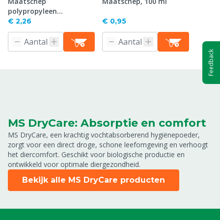
Maatschep
Maatschep, 100 ml
polypropyleen
achtergreep, 100 ml
€ 2,26
€ 0,95
Feedback
MS DryCare: Absorptie en comfort
MS DryCare, een krachtig vochtabsorberend hygiënepoeder,
zorgt voor een direct droge, schone leefomgeving en verhoogt
het diercomfort. Geschikt voor biologische productie en
ontwikkeld voor optimale diergezondheid.
Bekijk alle MS DryCare producten