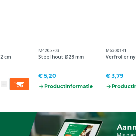
Type coating
Model
M4205703
M6300141
12 cm
Steel hout Ø28 mm
Verfroller ny
€ 5,20
€ 3,79
Productinformatie
Producti
Aanm
Schrijf
Mis niet