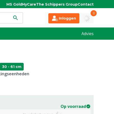
MS Gold
HyCare
The Schippers Group
Contact
0
Inloggen
Advies
30 - 61 cm
kkingseenheden
Op voorraad