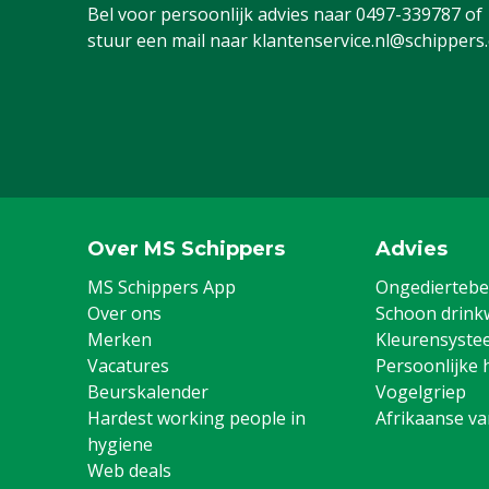
Bel voor persoonlijk advies naar
0497-339787
of
stuur een mail naar
klantenservice.nl@schippers
Over MS Schippers
Advies
MS Schippers App
Ongediertebes
Over ons
Schoon drink
Merken
Kleurensyste
Vacatures
Persoonlijke 
Beurskalender
Vogelgriep
Hardest working people in
Afrikaanse v
hygiene
Web deals