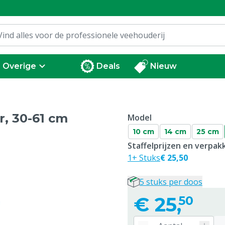
Overige
Deals
Nieuw
r, 30-61 cm
Model
10 cm
14 cm
25 cm
Staffelprijzen en verpa
1+ Stuks
€ 25,50
5 stuks per doos
€
25,
50