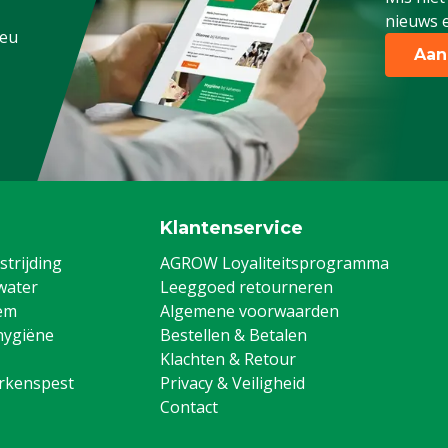
nieuws e
.eu
Aan
Klantenservice
trijding
AGROW Loyaliteitsprogramma
water
Leeggoed retourneren
em
Algemene voorwaarden
hygiëne
Bestellen & Betalen
Klachten & Retour
arkenspest
Privacy & Veiligheid
Contact