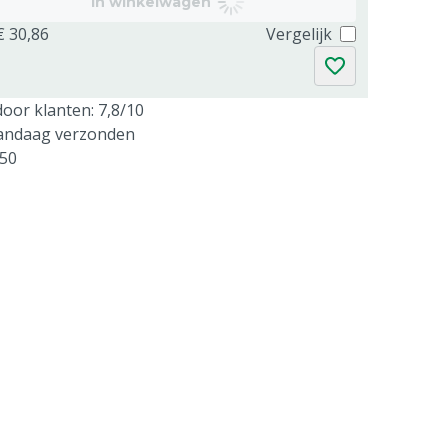
In winkelwagen
€ 30,86
Vergelijk
oor klanten: 7,8/10
vandaag verzonden
250