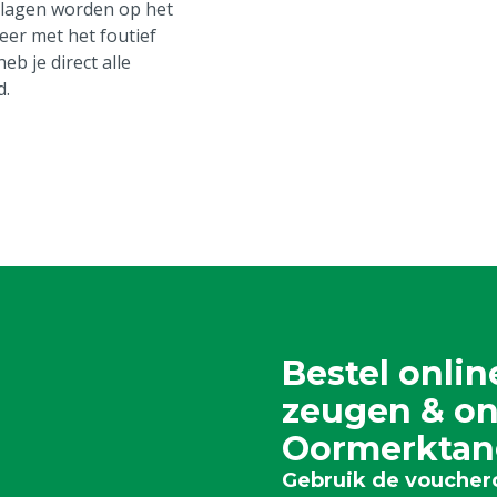
slagen worden op het
eer met het foutief
b je direct alle
d.
Bestel onli
zeugen & on
Oormerktan
Gebruik de vouch