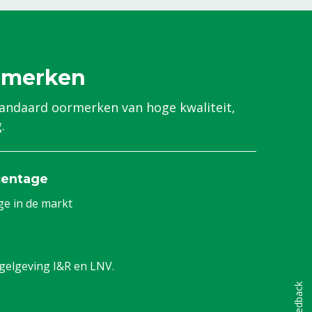
rmerken
andaard oormerken van hoge kwaliteit,
.
centage
ge in de markt
gelgeving I&R en LNV.
Feedback