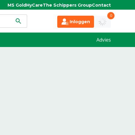
MS Gold
HyCare
The Schippers Group
Contact
0
Inloggen
Advies