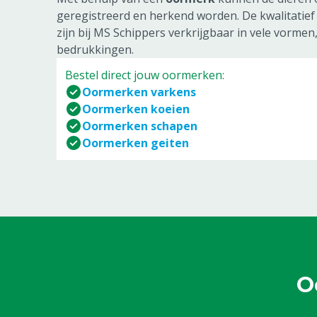
geregistreerd en herkend worden. De kwalitati
zijn bij MS Schippers verkrijgbaar in vele vorme
bedrukkingen.
Bestel direct jouw oormerken:
Oormerken varkens
Oormerken koeien
Oormerken schapen
Oormerken geiten
O