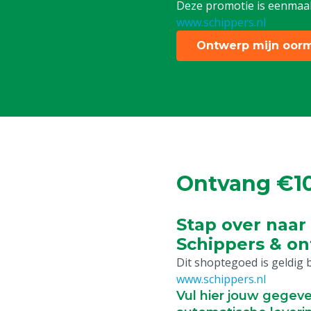
Deze promotie is eenmaal 
www.schippers.nl
Ontwerp mijn oor
Ontvang €10
Stap over naa
Schippers & on
Dit shoptegoed is geldig b
www.schippers.nl
Vul hier jouw gegeve