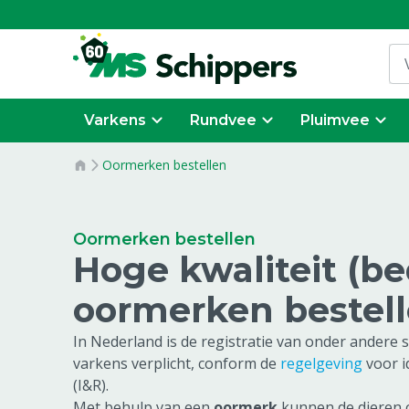
Varkens
Rundvee
Pluimvee
Oormerken bestellen
Oormerken bestellen
Hoge kwaliteit (b
oormerken bestel
In Nederland is de registratie van onder andere 
varkens verplicht, conform de
regelgeving
voor id
(I&R).
Met behulp van een
oormerk
kunnen de dieren 