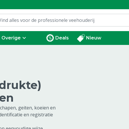
Overige
Deals
Nieuw
edrukte)
len
schapen, geiten, koeien en
entificatie en registratie
op eenvoudige wijze