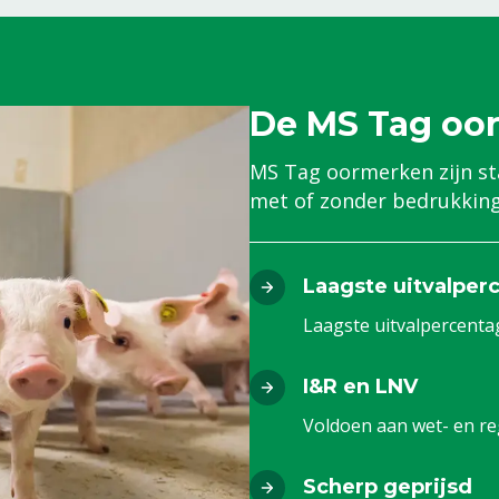
De MS Tag oo
MS Tag oormerken zijn st
met of zonder bedrukking
Laagste uitvalper
Laagste uitvalpercenta
I&R en LNV
Voldoen aan wet- en re
Scherp geprijsd