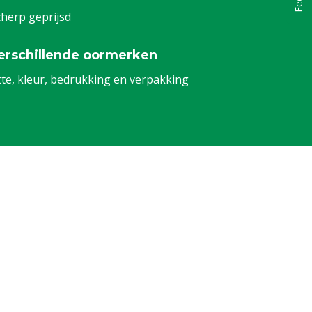
herp geprijsd
erschillende oormerken
tte, kleur, bedrukking en verpakking