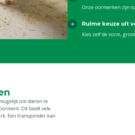
Onze oormerken zijn sc
Ruime keuze uit v
Kies zelf de vorm, groo
en
mogelijk om dieren te
ormerk. Dit biedt vele
rk. Een transponder kan