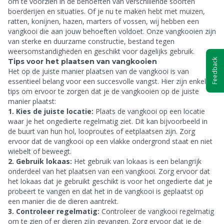
om te voorzien in de behoeften van verschillende soorten
boerderijen en situaties. Of je nu te maken hebt met muizen,
ratten, konijnen, hazen, marters of vossen, wij hebben een
vangkooi die aan jouw behoeften voldoet. Onze vangkooien zijn
van sterke en duurzame constructie, bestand tegen
weersomstandigheden en geschikt voor dagelijks gebruik.
Feedback
Tips voor het plaatsen van vangkooien
Het op de juiste manier plaatsen van de vangkooi is van
essentieel belang voor een succesvolle vangst. Hier zijn enkele
tips om ervoor te zorgen dat je de vangkooien op de juiste
manier plaatst:
1. Kies de juiste locatie:
Plaats de vangkooi op een locatie
waar je het ongedierte regelmatig ziet. Dit kan bijvoorbeeld in
de buurt van hun hol, looproutes of eetplaatsen zijn. Zorg
ervoor dat de vangkooi op een vlakke ondergrond staat en niet
wiebelt of beweegt.
2. Gebruik lokaas:
Het gebruik van lokaas is een belangrijk
onderdeel van het plaatsen van een vangkooi. Zorg ervoor dat
het lokaas dat je gebruikt geschikt is voor het ongedierte dat je
probeert te vangen en dat het in de vangkooi is geplaatst op
een manier die de dieren aantrekt.
3. Controleer regelmatig:
Controleer de vangkooi regelmatig
om te zien of er dieren zijn gevangen. Zorg ervoor dat je de