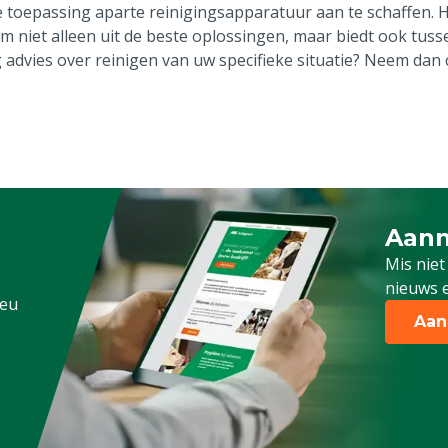
e toepassing aparte reinigingsapparatuur aan te schaffen. 
m niet alleen uit de beste oplossingen, maar biedt ook tus
 advies over reinigen van uw specifieke situatie? Neem dan
Aanm
Schrijf
Mis niet
nieuws e
.eu
Aan