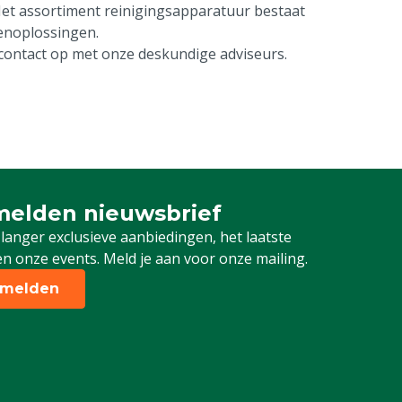
Het assortiment reinigingsapparatuur bestaat
senoplossingen.
 contact op met onze deskundige adviseurs.
elden nieuwsbrief
 je in voor onze nieuwsbrief
 langer exclusieve aanbiedingen, het laatste
n onze events. Meld je aan voor onze mailing.
melden