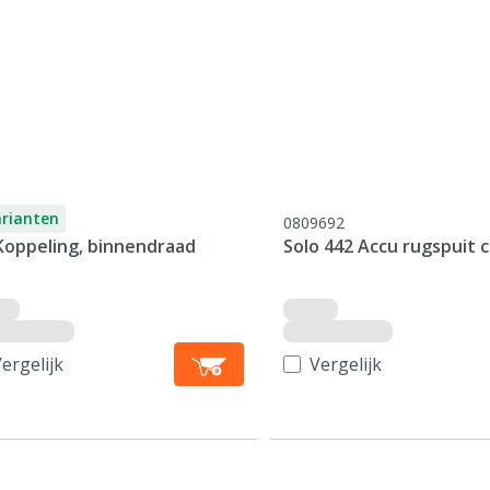
arianten
0809692
Koppeling, binnendraad
Solo 442 Accu rugspuit 
ergelijk
Vergelijk