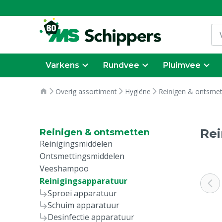
Varkens
Rundvee
Pluimvee
Overig assortiment
Hygiëne
Reinigen & ontsme
Rei
Reinigen & ontsmetten
Reinigingsmiddelen
Ontsmettingsmiddelen
Veeshampoo
Reinigingsapparatuur
Sproei apparatuur
Schuim apparatuur
Desinfectie apparatuur