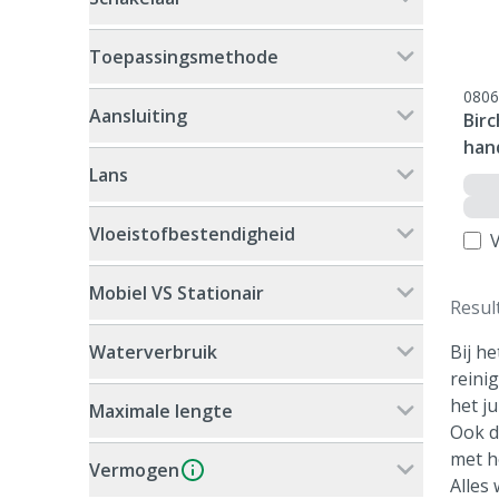
Toepassingsmethode
0806
Aansluiting
Birc
han
Lans
Vloeistofbestendigheid
V
Mobiel VS Stationair
Resul
Waterverbruik
Bij h
reini
het j
Maximale lengte
Ook d
met h
Vermogen
Alles 