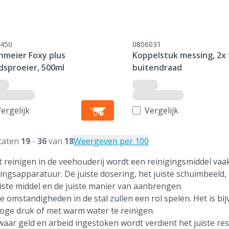
450
0806031
hmeier Foxy plus
Koppelstuk messing, 2x 
dsproeier, 500ml
buitendraad
ergelijk
Vergelijk
taten
19
-
36
van
18
Weergeven per 100
et reinigen in de veehouderij wordt een reinigingsmiddel va
gingsapparatuur. De juiste dosering, het juiste schuimbeeld,
uiste middel en de juiste manier van aanbrengen.
e omstandigheden in de stal zullen een rol spelen. Het is bij
oge druk of met warm water te reinigen.
waar geld en arbeid ingestoken wordt verdient het juiste resu