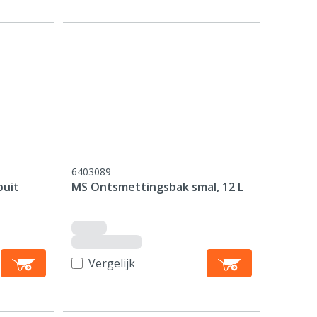
6403089
puit
MS Ontsmettingsbak smal, 12 L
Vergelijk