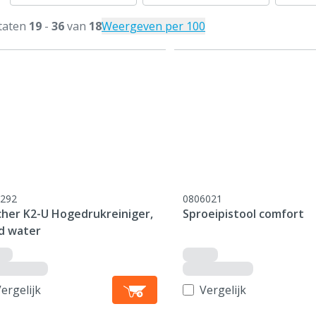
taten
19
-
36
van
18
Weergeven per 100
292
0806021
cher K2-U Hogedrukreiniger,
Sproeipistool comfort
d water
ergelijk
Vergelijk