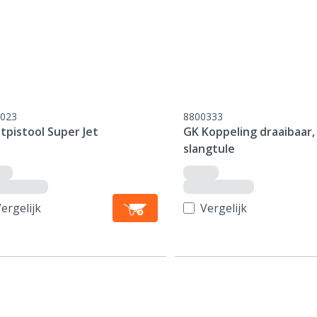
023
8800333
tpistool Super Jet
GK Koppeling draaibaar,
slangtule
ergelijk
Vergelijk