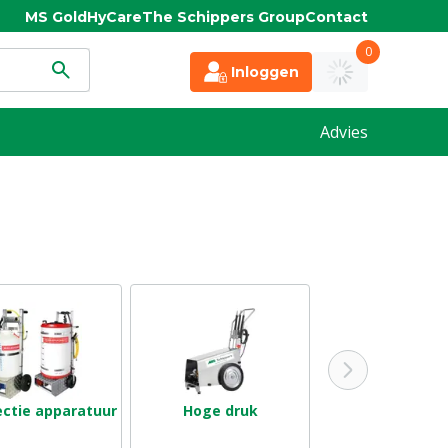
MS Gold
HyCare
The Schippers Group
Contact
0
Inloggen
Advies
ectie apparatuur
Hoge druk
Lage druk