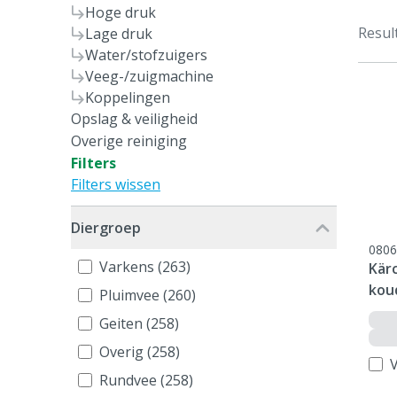
Hoge druk
Resul
Lage druk
Water/stofzuigers
Veeg-/zuigmachine
Koppelingen
Opslag & veiligheid
Overige reiniging
Filters
Filters wissen
Diergroep
0806
Varkens (263)
Kär
kou
Pluimvee (260)
Geiten (258)
Overig (258)
V
Rundvee (258)