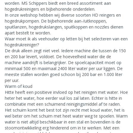
worden. MS Schippers biedt een breed assortiment aan
hogedrukreinigers en bijbehorende onderdelen.
In onze webshop hebben wij diverse soorten HD reingers en
hogedrukpompen. De bijbehorende aan-/uitknoppen,
spuitlanzen, hogedrukslangen, spuitkoppen en nozzles dienen
apart bestelt te worden.
Waar moet ik als veehouder op letten bij het selecteren van een
hogedrukreiniger?
De druk alleen zegt niet veel. Iedere machine die tussen de 150
en 200 bar levert, voldoet. De hoeveelheid water die de
machine aandrijft is belangrijker. De spoelcapaciteit moet op
minimaal 500 en maximaal 2400 liter water per uur liggen. De
meeste stallen worden goed schoon bij 200 bar en 1.000 liter
per uur.
Warm of koud
Hitte heeft een positieve invloed op het reinigen met water. Hoe
heter het water, hoe eerder vuil los zal laten. Echter is hitte in
combinatie met een schuimend reinigingsmiddel af te raden.
Het schuim komt het best tot zijn recht met koud water, het is
wel beter om het schuim met heet water weg te spoelen. Warm
water is niet altijd beschikbaar in een stal en bovendien is de
stoomontwikkeling erg hinderend om in te werken. Met een