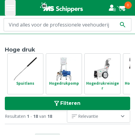
0
Hoge druk
Spuitlans
Hogedrukpomp
Hogedrukreinige
Hoge
r
Filteren
Resultaten
1
-
18
van
18
Relevantie