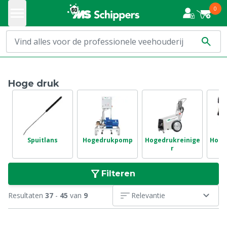
0
Hoge druk
Spuitlans
Hogedrukpomp
Hogedrukreinige
Hoge
r
Filteren
Resultaten
37
-
45
van
9
Relevantie