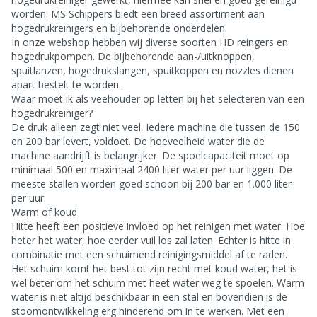
worden. MS Schippers biedt een breed assortiment aan
hogedrukreinigers en bijbehorende onderdelen.
In onze webshop hebben wij diverse soorten HD reingers en
hogedrukpompen. De bijbehorende aan-/uitknoppen,
spuitlanzen, hogedrukslangen, spuitkoppen en nozzles dienen
apart bestelt te worden.
Waar moet ik als veehouder op letten bij het selecteren van een
hogedrukreiniger?
De druk alleen zegt niet veel. Iedere machine die tussen de 150
en 200 bar levert, voldoet. De hoeveelheid water die de
machine aandrijft is belangrijker. De spoelcapaciteit moet op
minimaal 500 en maximaal 2400 liter water per uur liggen. De
meeste stallen worden goed schoon bij 200 bar en 1.000 liter
per uur.
Warm of koud
Hitte heeft een positieve invloed op het reinigen met water. Hoe
heter het water, hoe eerder vuil los zal laten. Echter is hitte in
combinatie met een schuimend reinigingsmiddel af te raden.
Het schuim komt het best tot zijn recht met koud water, het is
wel beter om het schuim met heet water weg te spoelen. Warm
water is niet altijd beschikbaar in een stal en bovendien is de
stoomontwikkeling erg hinderend om in te werken. Met een