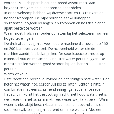
worden. MS Schippers biedt een breed assortiment aan
hogedrukreinigers en bijbehorende onderdelen.
In onze webshop hebben wij diverse soorten HD reingers en
hogedrukpompen. De bijbehorende aan-/uitknoppen,
spuitlanzen, hogedrukslangen, spuitkoppen en nozzles dienen
apart bestelt te worden.
Waar moet ik als veehouder op letten bij het selecteren van een
hogedrukreiniger?
De druk alleen zegt niet veel. Iedere machine die tussen de 150
en 200 bar levert, voldoet. De hoeveelheid water die de
machine aandrijft is belangrijker. De spoelcapaciteit moet op
minimaal 500 en maximaal 2400 liter water per uur liggen. De
meeste stallen worden goed schoon bij 200 bar en 1.000 liter
per uur.
Warm of koud
Hitte heeft een positieve invloed op het reinigen met water. Hoe
heter het water, hoe eerder vuil los zal laten. Echter is hitte in
combinatie met een schuimend reinigingsmiddel af te raden.
Het schuim komt het best tot zijn recht met koud water, het is
wel beter om het schuim met heet water weg te spoelen. Warm
water is niet altijd beschikbaar in een stal en bovendien is de
stoomontwikkeling erg hinderend om in te werken. Met een