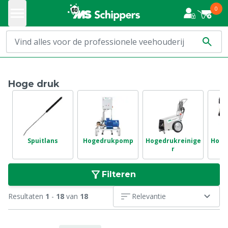
0
Hoge druk
Spuitlans
Hogedrukpomp
Hogedrukreinige
Hoge
r
Filteren
Resultaten
1
-
18
van
18
Relevantie