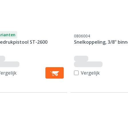
arianten
0806004
edrukpistool ST-2600
Snelkoppeling, 3/8" bin
ergelijk
Vergelijk