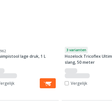
3 varianten
962
impistool lage druk, 1 L
Hozelock Tricoflex Ulti
slang, 50 meter
ergelijk
Vergelijk