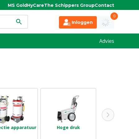
MS Gold
HyCare
The Schippers Group
Contact
0
Inloggen
Advies
ectie apparatuur
Hoge druk
Lage druk