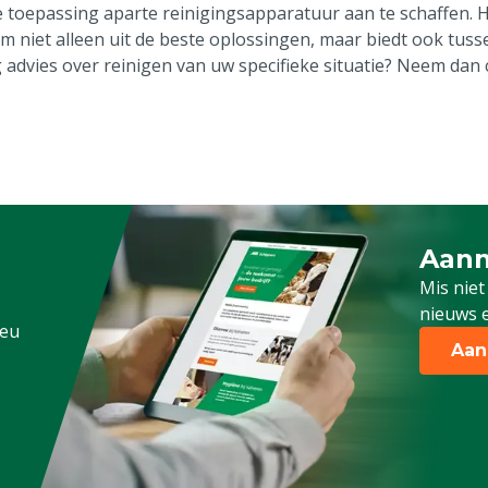
e toepassing aparte reinigingsapparatuur aan te schaffen. 
m niet alleen uit de beste oplossingen, maar biedt ook tus
 advies over reinigen van uw specifieke situatie? Neem dan
Aanm
Schrijf
Mis niet
nieuws e
.eu
Aan