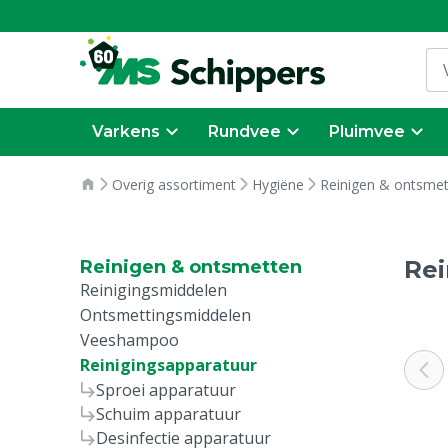
Varkens
Rundvee
Pluimvee
Overig assortiment
Hygiëne
Reinigen & ontsme
Rei
Reinigen & ontsmetten
Reinigingsmiddelen
Ontsmettingsmiddelen
Veeshampoo
Reinigingsapparatuur
Sproei apparatuur
Schuim apparatuur
Desinfectie apparatuur