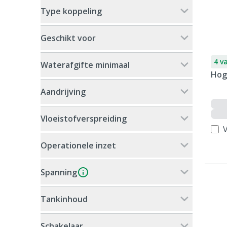
Type koppeling
Geschikt voor
4 v
Waterafgifte minimaal
Hog
Aandrijving
Vloeistofverspreiding
V
Operationele inzet
Spanning
Tankinhoud
Schakelaar