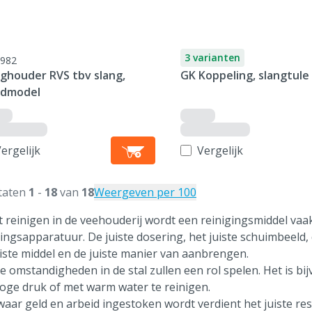
3 varianten
982
nghouder RVS tbv slang,
GK Koppeling, slangtule
dmodel
ergelijk
Vergelijk
taten
1
-
18
van
18
Weergeven per 100
et reinigen in de veehouderij wordt een reinigingsmiddel va
gingsapparatuur. De juiste dosering, het juiste schuimbeeld,
uiste middel en de juiste manier van aanbrengen.
e omstandigheden in de stal zullen een rol spelen. Het is bij
oge druk of met warm water te reinigen.
waar geld en arbeid ingestoken wordt verdient het juiste resu