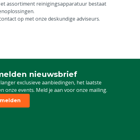
Het assortiment reinigingsapparatuur bestaat
senoplossingen.
 contact op met onze deskundige adviseurs.
elden nieuwsbrief
 je in voor onze nieuwsbrief
 langer exclusieve aanbiedingen, het laatste
n onze events. Meld je aan voor onze mailing.
melden