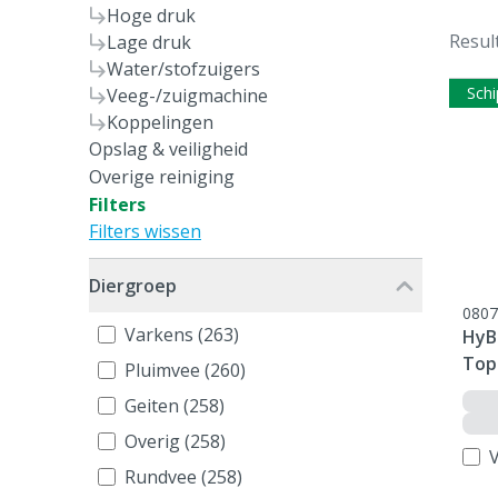
Hoge druk
Resul
Lage druk
Water/stofzuigers
Schi
Veeg-/zuigmachine
Koppelingen
Opslag & veiligheid
Overige reiniging
Filters
Filters wissen
Diergroep
0807
Varkens (263)
HyB
Top
Pluimvee (260)
Geiten (258)
Overig (258)
V
Rundvee (258)