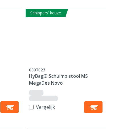
Schippers' keuze
0807023
HyBag® Schuimpistool MS
MegaDes Novo
Vergelijk