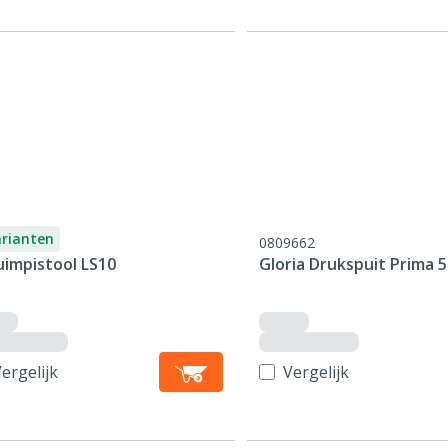
arianten
0809662
uimpistool LS10
Gloria Drukspuit Prima 5
ergelijk
Vergelijk