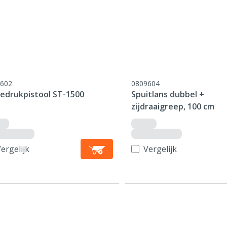
602
0809604
edrukpistool ST-1500
Spuitlans dubbel +
zijdraaigreep, 100 cm
ergelijk
Vergelijk