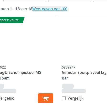
taten
1
-
18
van
18
Weergeven per 100
ppers' keuze
022
0809947
ag® Schuimpistool MS
Gilmour Spuitpistool lag
Foam
bar
ergelijk
Vergelijk