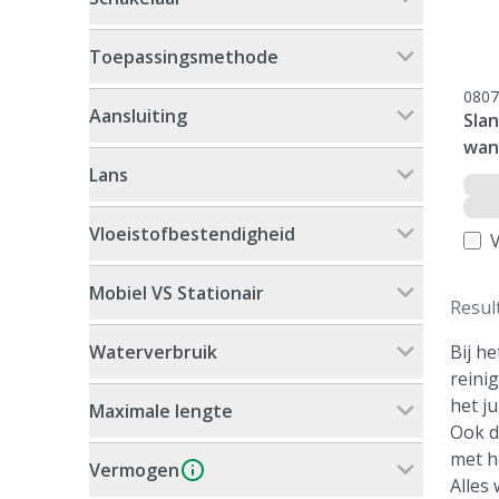
Toepassingsmethode
0807
Aansluiting
Sla
wan
Lans
Vloeistofbestendigheid
V
Mobiel VS Stationair
Resul
Waterverbruik
Bij h
reini
het j
Maximale lengte
Ook d
met h
Vermogen
Alles 