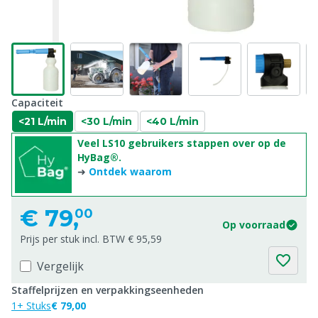
Capaciteit
<21 L/min
<30 L/min
<40 L/min
Veel LS10 gebruikers stappen over op de
HyBag®.
➜
Ontdek waarom
€
79,
00
Op voorraad
Prijs per stuk incl. BTW € 95,59
Vergelijk
Staffelprijzen en verpakkingseenheden
1+ Stuks
€ 79,00