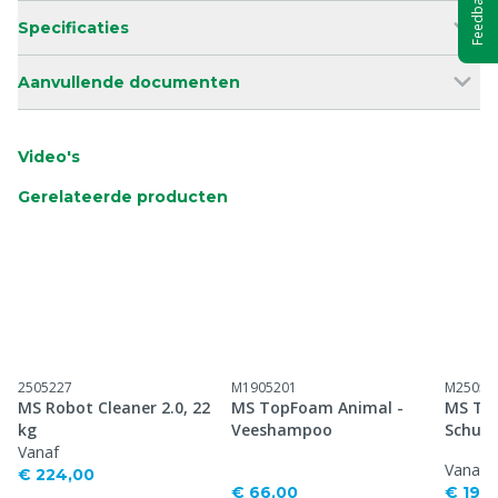
Feedback
Specificaties
Aanvullende documenten
Video's
Gerelateerde producten
2505227
M1905201
M25052
MS Robot Cleaner 2.0, 22
MS TopFoam Animal -
MS Top
kg
Veeshampoo
Schuim
Vanaf
Vanaf
€ 224,00
€ 66,00
€ 196