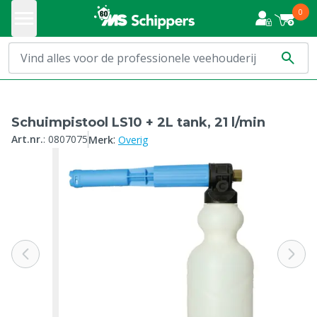
0
Schuimpistool LS10 + 2L tank, 21 l/min
:
Art.nr.
:
0807075
Merk
Overig