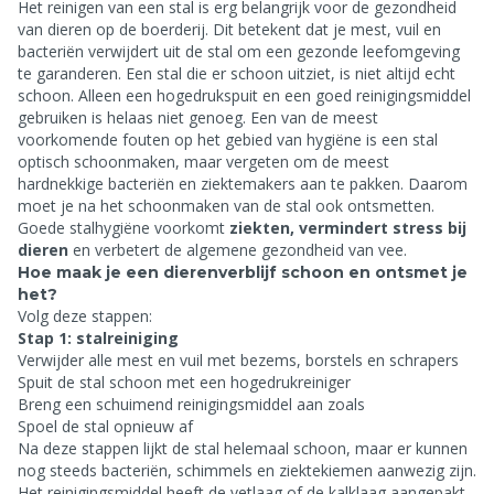
Het reinigen van een stal is erg belangrijk voor de gezondheid
van dieren op de boerderij. Dit betekent dat je mest, vuil en
bacteriën verwijdert uit de stal om een gezonde leefomgeving
te garanderen. Een stal die er schoon uitziet, is niet altijd echt
schoon. Alleen een hogedrukspuit en een goed reinigingsmiddel
gebruiken is helaas niet genoeg. Een van de meest
voorkomende fouten op het gebied van hygiëne is een stal
optisch schoonmaken, maar vergeten om de meest
hardnekkige bacteriën en ziektemakers aan te pakken. Daarom
moet je na het schoonmaken van de stal ook ontsmetten.
Goede stalhygiëne voorkomt
ziekten, vermindert stress bij
dieren
en verbetert de algemene gezondheid van vee.
Hoe maak je een dierenverblijf schoon en ontsmet je
het?
Volg deze stappen:
Stap 1: stalreiniging
Verwijder alle mest en vuil met bezems, borstels en schrapers
Spuit de stal schoon met een hogedrukreiniger
Breng een schuimend reinigingsmiddel aan zoals
Spoel de stal opnieuw af
Na deze stappen lijkt de stal helemaal schoon, maar er kunnen
nog steeds bacteriën, schimmels en ziektekiemen aanwezig zijn.
Het reinigingsmiddel heeft de vetlaag of de kalklaag aangepakt,