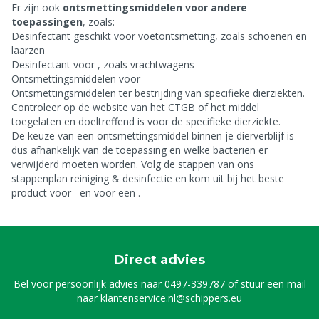
Er zijn ook
ontsmettingsmiddelen voor andere
toepassingen
, zoals:
Desinfectant geschikt voor voetontsmetting, zoals schoenen en
laarzen
Desinfectant voor
, zoals vrachtwagens
Ontsmettingsmiddelen voor
Ontsmettingsmiddelen ter bestrijding van specifieke dierziekten.
Controleer op de website van het CTGB of het middel
toegelaten en doeltreffend is voor de specifieke dierziekte.
De keuze van een ontsmettingsmiddel binnen je dierverblijf is
dus afhankelijk van de toepassing en welke bacteriën er
verwijderd moeten worden. Volg de stappen van ons
stappenplan reiniging & desinfectie en kom uit bij het beste
product voor
en voor een
.
Direct advies
Bel voor persoonlijk advies naar
0497-339787
of stuur een mail
naar
klantenservice.nl@schippers.eu