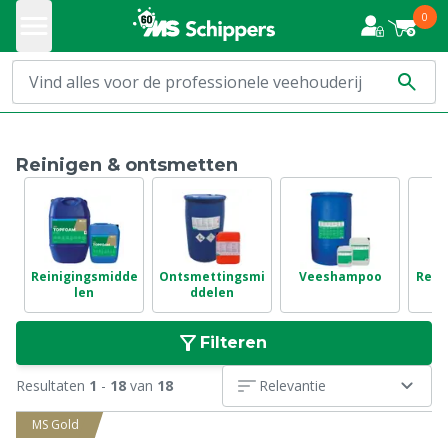
0
Reinigen & ontsmetten
Reinigingsmidde
Ontsmettingsmi
Veeshampoo
Rein
len
ddelen
Filteren
Resultaten
1
-
18
van
18
Relevantie
MS Gold