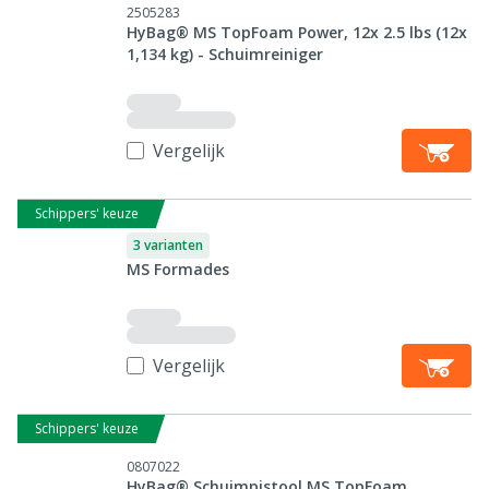
2505283
HyBag® MS TopFoam Power, 12x 2.5 lbs (12x
1,134 kg) - Schuimreiniger
Vergelijk
Schippers' keuze
3 varianten
MS Formades
Vergelijk
Schippers' keuze
0807022
HyBag® Schuimpistool MS TopFoam