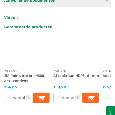
Aanvullende documenten
Video's
Gerelateerde producten
2009655
2503710
250375
3M Ruimzichtbril 4800,
Aftapkraan HDPE, 61 mm
Adapte
anti-condens
€ 4,65
€ 8,70
€ 5,9