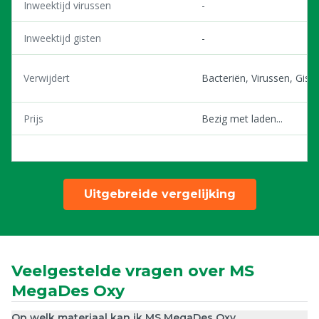
Inweektijd virussen
-
Inweektijd gisten
-
Verwijdert
Bacteriën, Virussen, Gist
Prijs
Bezig met laden...
Uitgebreide vergelijking
Veelgestelde vragen over MS
MegaDes Oxy
Op welk materiaal kan ik MS MegaDes Oxy