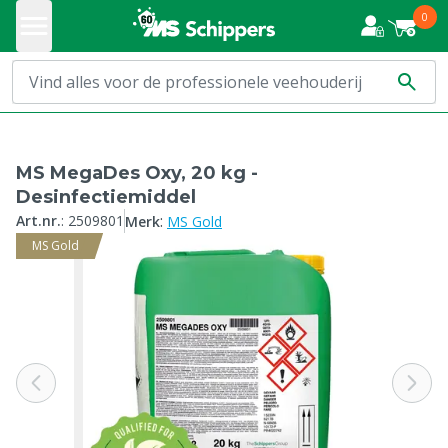
0
MS MegaDes Oxy, 20 kg -
Desinfectiemiddel
:
Art.nr.
:
2509801
Merk
MS Gold
MS Gold