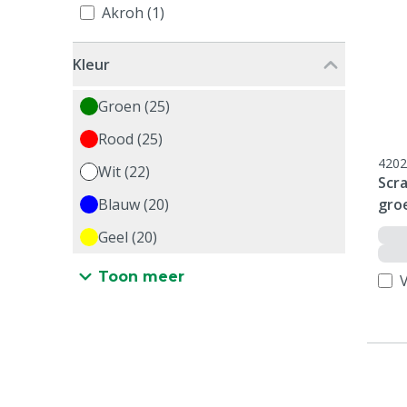
Akroh (1)
Kleur
Groen (25)
Rood (25)
4202
Wit (22)
Scr
Blauw (20)
gro
Geel (20)
Toon meer
V