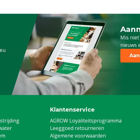
Aanm
Schrijf
Mis niet
nieuws e
.eu
Aan
Klantenservice
trijding
AGROW Loyaliteitsprogramma
water
Leeggoed retourneren
em
Algemene voorwaarden