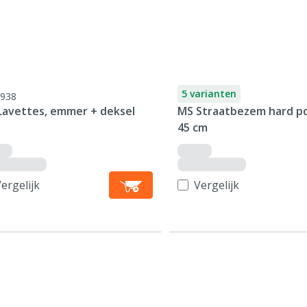
5 varianten
938
Lavettes, emmer + deksel
MS Straatbezem hard po
45 cm
ergelijk
Vergelijk