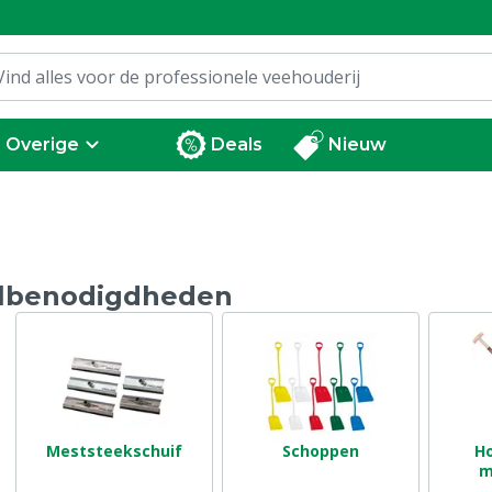
Overige
Deals
Nieuw
albenodigdheden
Meststeekschuif
Schoppen
Ho
m