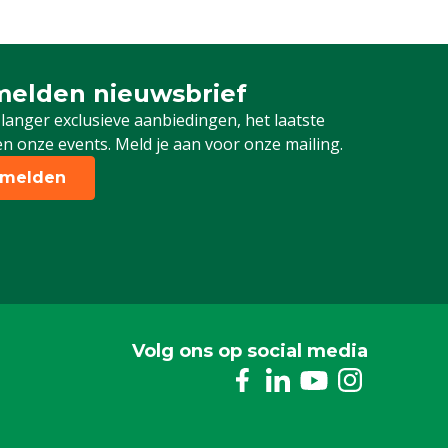
elden nieuwsbrief
 je in voor onze nieuwsbrief
 langer exclusieve aanbiedingen, het laatste
n onze events. Meld je aan voor onze mailing.
melden
Volg ons op social media