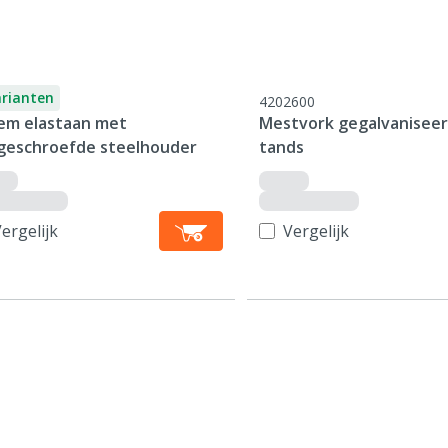
arianten
4202600
em elastaan met
Mestvork gegalvaniseerd
geschroefde steelhouder
tands
ergelijk
Vergelijk