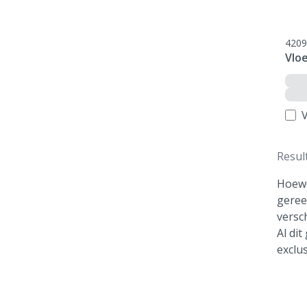
4209
Vloe
V
Resul
Hoewe
geree
versc
Al di
exclus