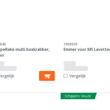
640
1909935
apeRake multi boxkrabber,
Emmer voor MS Lavette
en
ergelijk
Vergelijk
Schippers' keuze