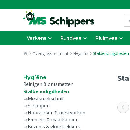
Varkens
Rundvee
Pluimvee
Stalbenodigdheden
Overig assortiment
Hygiëne
St
Hygiëne
Reinigen & ontsmetten
Stalbenodigdheden
Meststeekschuif
Schoppen
Hooivorken & mestvorken
Emmers & maatkannen
Bezems & vloertrekkers