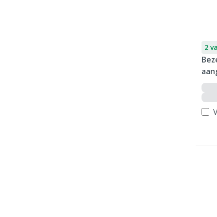
2 v
Bez
aan
V