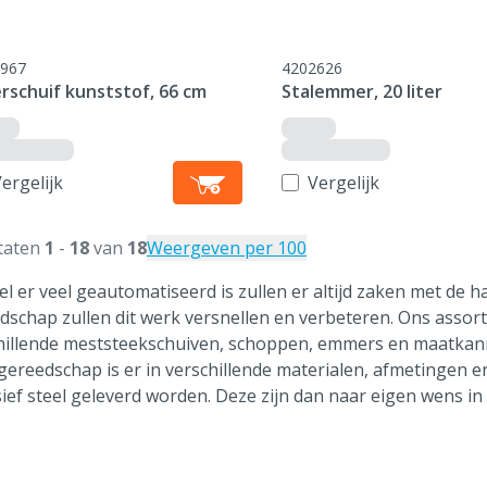
967
4202626
rschuif kunststof, 66 cm
Stalemmer, 20 liter
ergelijk
Vergelijk
taten
1
-
18
van
18
Weergeven per 100
l er veel geautomatiseerd is zullen er altijd zaken met de
dschap zullen dit werk versnellen en verbeteren. Ons assor
hillende meststeekschuiven, schoppen, emmers en maatkan
t gereedschap is er in verschillende materialen, afmetingen e
ief steel geleverd worden. Deze zijn dan naar eigen wens in l