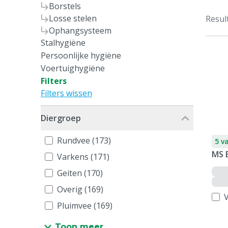
Borstels
Losse stelen
Resul
Ophangsysteem
Stalhygiëne
Persoonlijke hygiëne
Voertuighygiëne
Filters
Filters wissen
Diergroep
Rundvee (173)
5 v
MS 
Varkens (171)
Geiten (170)
Overig (169)
V
Pluimvee (169)
Toon meer