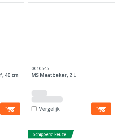
0010545
f, 40 cm
MS Maatbeker, 2 L
Vergelijk
Schippers' keuze