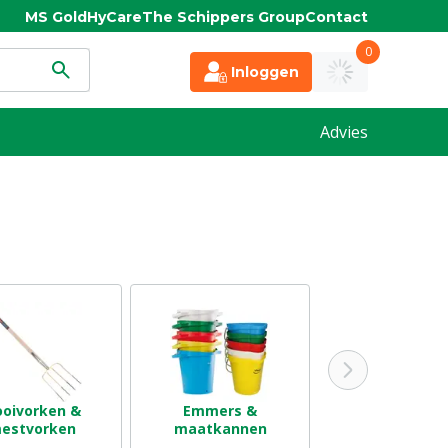
MS Gold
HyCare
The Schippers Group
Contact
0
Inloggen
Advies
oivorken &
Emmers &
Bezems &
estvorken
maatkannen
vloertrekke