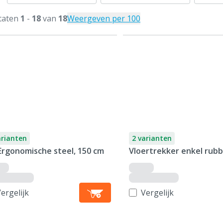
taten
1
-
18
van
18
Weergeven per 100
arianten
2 varianten
Ergonomische steel, 150 cm
Vloertrekker enkel rub
ergelijk
Vergelijk