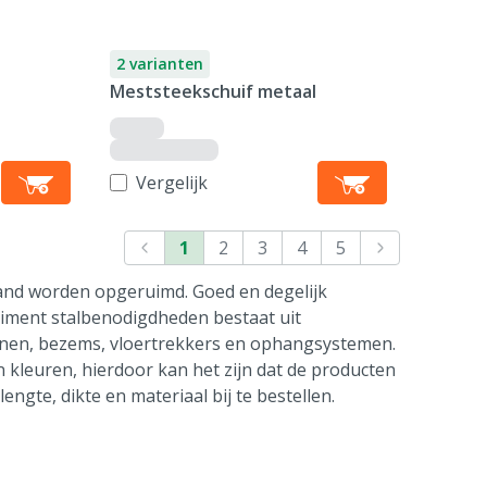
2 varianten
Meststeekschuif metaal
Vergelijk
1
2
3
4
5
 hand worden opgeruimd. Goed en degelijk
timent stalbenodigdheden bestaat uit
nen, bezems, vloertrekkers en ophangsystemen.
n kleuren, hierdoor kan het zijn dat de producten
engte, dikte en materiaal bij te bestellen.