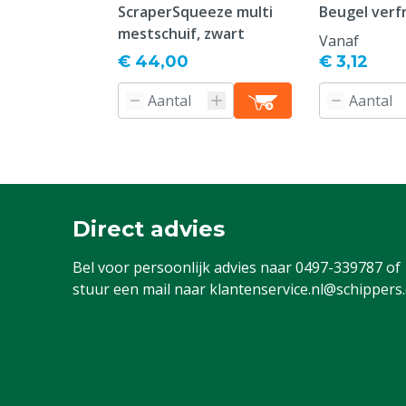
ScraperSqueeze multi
Beugel verfr
mestschuif, zwart
Vanaf
€ 44,00
€ 3,12
Direct advies
Bel voor persoonlijk advies naar
0497-339787
of
stuur een mail naar
klantenservice.nl@schippers