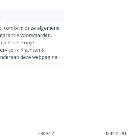
m
d, conform onze algemene
 garantie voorwaarden,
nder het kopje
ervice -> Klachten &
onderaan deze webpagina.
Varkens, Pluimvee,
Geiten, Overig
6309451
M4201291