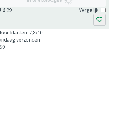
In winkelwagen
€ 6,29
Vergelijk
oor klanten: 7,8/10
vandaag verzonden
250