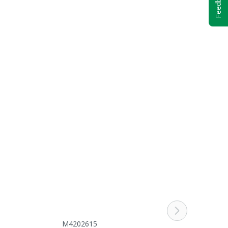
Feedback
M4202615
M6304210