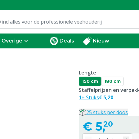
Overige
Deals
Nieuw
Lengte
150 cm
180 cm
Staffelprijzen en verpa
1+ Stuks
€ 5,20
25 stuks per doos
€
5,
20