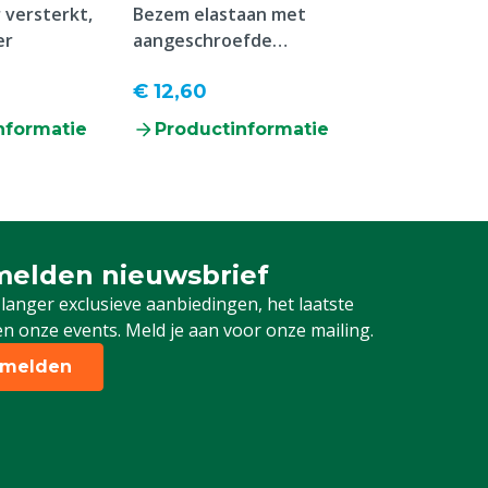
 versterkt,
Bezem elastaan met
MS Mortar Fo
er
aangeschroefde
troffelvloer, 
steelhouder
Vanaf
€ 12,60
€ 174,70
nformatie
Productinformatie
Producti
elden nieuwsbrief
 je in voor onze nieuwsbrief
 langer exclusieve aanbiedingen, het laatste
n onze events. Meld je aan voor onze mailing.
melden