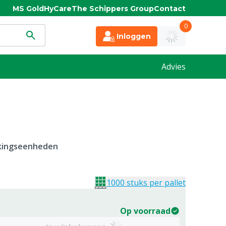
MS Gold
HyCare
The Schippers Group
Contact
0
Inloggen
Advies
kkingseenheden
1000 stuks per pallet
Op voorraad