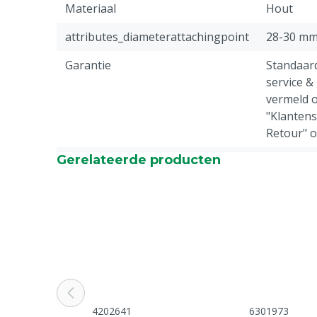
Materiaal
Hout
attributes_diameterattachingpoint
28-30 m
Garantie
Standaar
service &
vermeld o
"Klantens
Retour" 
Gerelateerde producten
Diergroep
Rundvee, 
Schapen, 
4202641
6301973