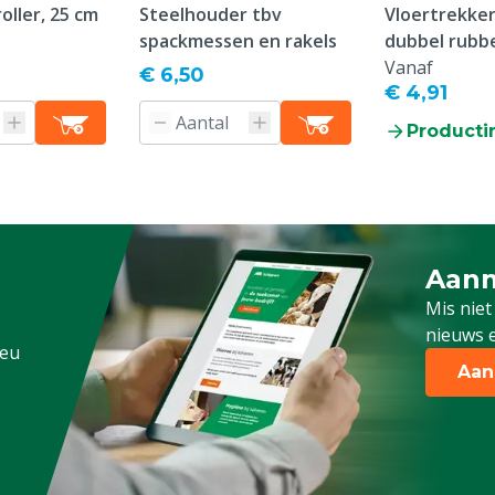
oller, 25 cm
Steelhouder tbv
Vloertrekker
spackmessen en rakels
dubbel rubb
Vanaf
€ 6,50
€ 4,91
Producti
Aanm
Schrijf
Mis niet
nieuws e
.eu
Aan