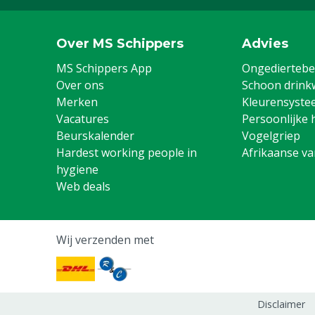
Over MS Schippers
Advies
MS Schippers App
Ongediertebes
Over ons
Schoon drink
Merken
Kleurensyste
Vacatures
Persoonlijke 
Beurskalender
Vogelgriep
Hardest working people in
Afrikaanse v
hygiene
Web deals
Wij verzenden met
Disclaimer