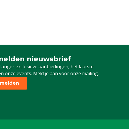
elden nieuwsbrief
 je in voor onze nieuwsbrief
 langer exclusieve aanbiedingen, het laatste
n onze events. Meld je aan voor onze mailing.
melden