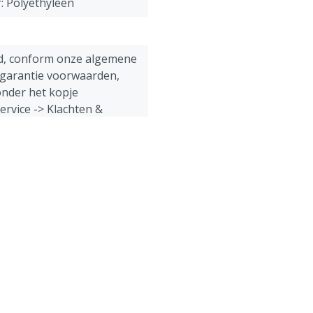
: Polyethyleen
d, conform onze algemene
 garantie voorwaarden,
nder het kopje
ervice -> Klachten &
onderaan deze webpagina.
Varkens, Pluimvee,
Geiten, Overig