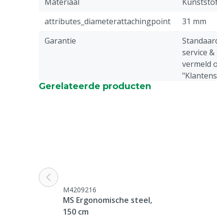
Materiaal
Kunststof
attributes_diameterattachingpoint
31 mm
Garantie
Standaar
service &
vermeld o
"Klantens
Gerelateerde producten
Retour" 
Diergroep
Rundvee, 
Schapen, 
M4209216
MS Ergonomische steel,
150 cm