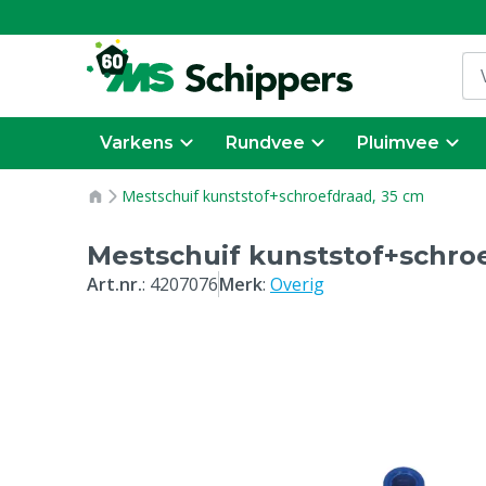
Varkens
Rundvee
Pluimvee
Mestschuif kunststof+schroefdraad, 35 cm
Mestschuif kunststof+schro
Art.nr.
:
4207076
Merk
:
Overig