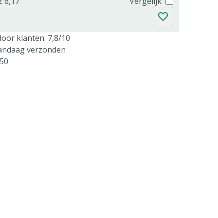
€ 6,17
Vergelijk
oor klanten: 7,8/10
vandaag verzonden
250