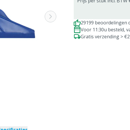
Prijs per stuk incl. BTW 
29199 beoordelingen d
Voor 11:30u besteld, 
Gratis verzending > €
Specificaties