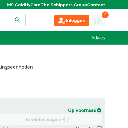
MS Gold
HyCare
The Schippers Group
Contact
0
Inloggen
Advies
kkingseenheden
Op voorraad
In winkelwagen