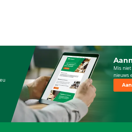
Aanm
Schrijf
Mis niet
nieuws e
.eu
Aan