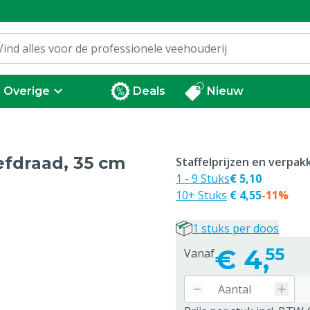
Overige
Deals
Nieuw
efdraad, 35 cm
Staffelprijzen en verpa
1 - 9 Stuks
€ 5,10
10+ Stuks
€ 4,55
-11%
1 stuks per doos
€
4,
55
Vanaf