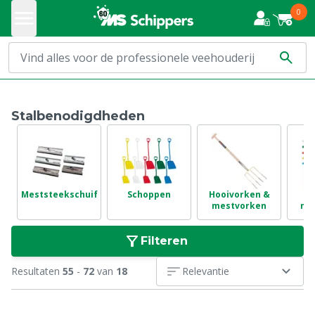
0
Stalbenodigdheden
Meststeekschuif
Schoppen
Hooivorken &
E
mestvorken
ma
Filteren
Resultaten
55
-
72
van
18
Relevantie