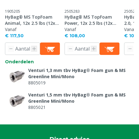
1905205
2505283
250528
HyBag® MS TopFoam
HyBag® MS TopFoam
HyBag
Animal, 12x 2.5 lbs (12x
Power, 12x 2.5 lbs (12x
2.0, 12
1,134 kg) - Veeshampoo
Vanaf
1,134 kg) - Schuimreiniger
Vanaf
kg) - 
Vanaf
€ 117,50
€ 108,00
€ 105
Onderdelen
Venturi 1,3 mm tbv HyBag® Foam gun & MS
Greenline Mini/Mono
8805019
Venturi 1,5 mm tbv HyBag® Foam gun & MS
Greenline Mini/Mono
8805021
Venturi 1,7 mm tbv HyBag® Foam gun & MS
Greenline Mini/Mono
8805023