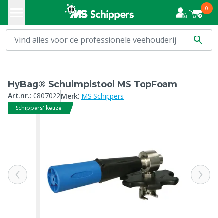
0
HyBag® Schuimpistool MS TopFoam
:
Art.nr.
:
0807022
Merk
MS Schippers
Schippers' keuze