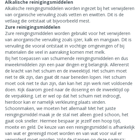
Alkalische reinigingsmiddelen
Alkalische reinigingsmiddelen worden ingezet bij het verwijderen
van organische vervuiling zoals vetten en eiwitten. Dit is de
vetlaag die ontstaat uit bijvoorbeeld mest.
Zure reinigingsmiddelen
Zure reinigingsmiddelen worden gebruikt voor het verwijderen
van anorganische vervuiling zoals ijzer, kalk en mangaan. Dit is
vervuiling die vooral ontstaat in vochtige omgevingen of bij
materialen die veel in aanraking komen met melk.
Bij het toepassen van schuimende reinigingsmiddelen en dus
inweekmiddelen zijn een paar dingen erg belangrijk. Allereerst
de kracht van het schuim en de inweektijd. Het schuim moet
niet te dik zijn, dan gaat dit naar beneden lopen. Het schuim
moet ook niet te dun zijn, dan kan het zijn werk niet voldoende
doen. Kijk daarom goed naar de dosering en de inweektijd op
de verpakking. Let er wel op dat het schuim niet indroogt,
hierdoor kan er namelijk verkleuring plaats vinden.
Schoonmaken, we moeten het allemaal! Met het juiste
reinigingsmiddel maak je de stal niet alleen goed schoon, het
gaat ook sneller. Hiermee bespaar je jezelf een hoop tijd,
moeite en geld. De keuze van een reinigingsmiddel is afhankelijk
van wat er gereinigd moet worden en van wat voor vuil er
verwijderd moet worden. Volg de stappen op deze pagina's:
,
,
.