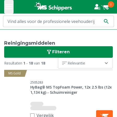
0
Reinigingsmiddelen
Filteren
Resultaten
1
-
18
van
18
Relevantie
MS Gold
2505283
HyBag® MS TopFoam Power, 12x 2.5 lbs (12x
1,134 kg) - Schuimreiniger
Vergelijk