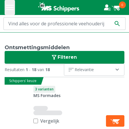
0
Ontsmettingsmiddelen
Filteren
Resultaten
1
-
18
van
18
Relevantie
Schippers' keuze
3 varianten
MS Formades
Vergelijk