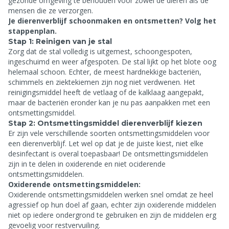
gezonde omgeving te behouden voor zowel de dieren als de
mensen die ze verzorgen.
Je dierenverblijf schoonmaken en ontsmetten? Volg het
stappenplan.
Stap 1: Reinigen van je stal
Zorg dat de stal volledig is uitgemest, schoongespoten,
ingeschuimd en weer afgespoten. De stal lijkt op het blote oog
helemaal schoon. Echter, de meest hardnekkige bacteriën,
schimmels en ziektekiemen zijn nog niet verdwenen. Het
reinigingsmiddel heeft de vetlaag of de kalklaag aangepakt,
maar de bacteriën eronder kan je nu pas aanpakken met een
ontsmettingsmiddel.
Stap 2: Ontsmettingsmiddel dierenverblijf kiezen
Er zijn vele verschillende soorten ontsmettingsmiddelen voor
een dierenverblijf. Let wel op dat je de juiste kiest, niet elke
desinfectant is overal toepasbaar! De ontsmettingsmiddelen
zijn in te delen in oxiderende en niet ociderende
ontsmettingsmiddelen.
Oxiderende ontsmettingsmiddelen:
Oxiderende ontsmettingsmiddelen werken snel omdat ze heel
agressief op hun doel af gaan, echter zijn oxiderende middelen
niet op iedere ondergrond te gebruiken en zijn de middelen erg
gevoelig voor restvervuiling.