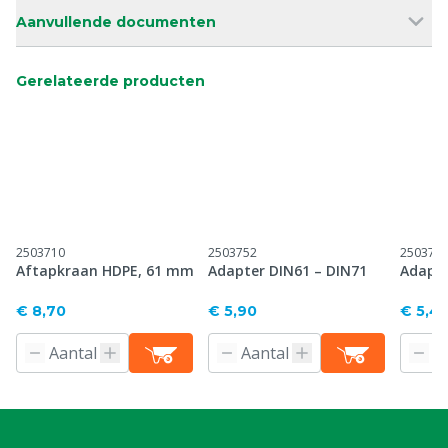
Aanvullende documenten
Gerelateerde producten
2503710
2503752
250375
Aftapkraan HDPE, 61 mm
Adapter DIN61 – DIN71
Adapte
€ 8,70
€ 5,90
€ 5,4