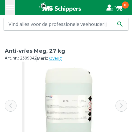
0
Anti-vries Meg, 27 kg
:
Art.nr.
:
2509842
Merk
Overig