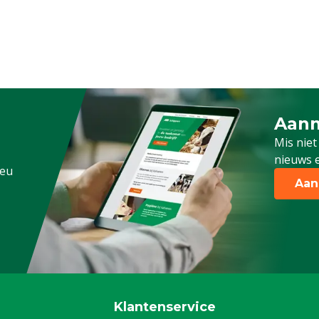
Aanm
Schrijf
Mis niet
nieuws e
.eu
Aan
Klantenservice