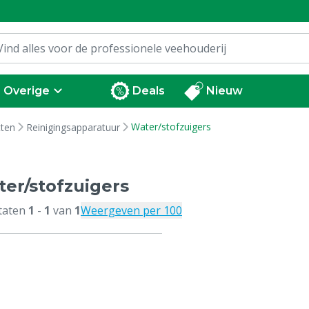
Overige
Deals
Nieuw
Water/stofzuigers
tten
Reinigingsapparatuur
er/stofzuigers
taten
1
-
1
van
1
Weergeven per 100