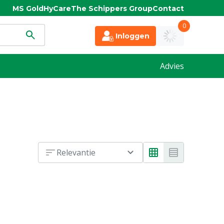
MS Gold
HyCare
The Schippers Group
Contact
0
Inloggen
Advies
Relevantie