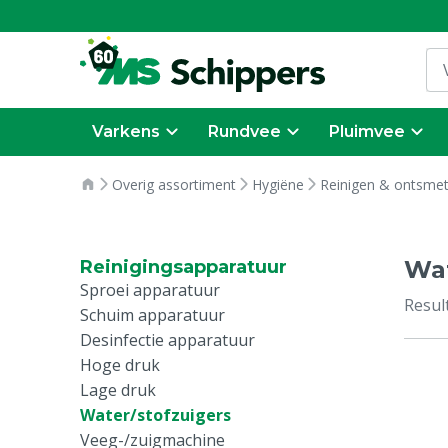
Varkens
Rundvee
Pluimvee
Overig assortiment
Hygiëne
Reinigen & ontsme
Wat
Reinigingsapparatuur
Sproei apparatuur
Resul
Schuim apparatuur
Desinfectie apparatuur
Hoge druk
Lage druk
Water/stofzuigers
Veeg-/zuigmachine