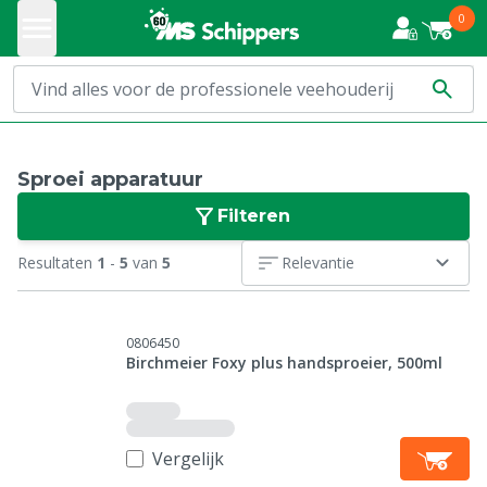
0
Sproei apparatuur
Filteren
Resultaten
1
-
5
van
5
Relevantie
0806450
Birchmeier Foxy plus handsproeier, 500ml
Vergelijk