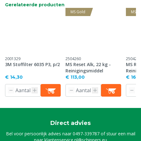
Gerelateerde producten
MS Gold
MS G
2001329
2504260
250426
3M Stoffilter 6035 P3, p/2
MS Reset Alk, 22 kg -
MS Res
Reinigingsmiddel
Reinig
€ 14,30
€ 113,00
€ 165
Direct advies
Bel voor persoonlijk advies naar
0497-339787
of stuur een mail
naar
klantenservice.nl@schippers.eu