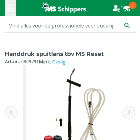
0
Handdruk spuitlans tbv MS Reset
:
Art.nr.
:
0809791
Merk
Overig