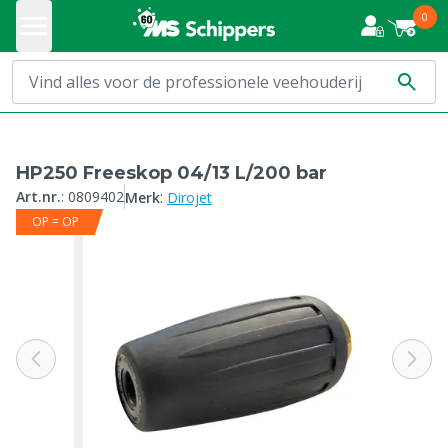
0
HP250 Freeskop 04/13 L/200 bar
:
Art.nr.
:
0809402
Merk
Dirojet
OP = OP