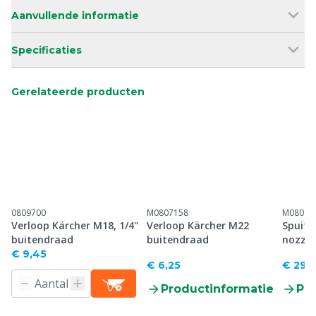
Aanvullende informatie
Specificaties
Gerelateerde producten
0809700
M0807158
M08091
Verloop Kärcher M18, 1/4"
Verloop Kärcher M22
Spuitl
buitendraad
buitendraad
nozzle
€ 9,45
€ 6,25
€ 29,
Productinformatie
Pr