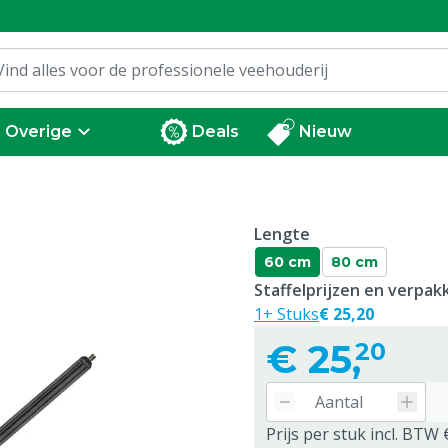
Overige
Deals
Nieuw
Lengte
60 cm
80 cm
Staffelprijzen en verpa
1+ Stuks
€ 25,20
€
25,
20
Prijs per stuk incl. BTW 