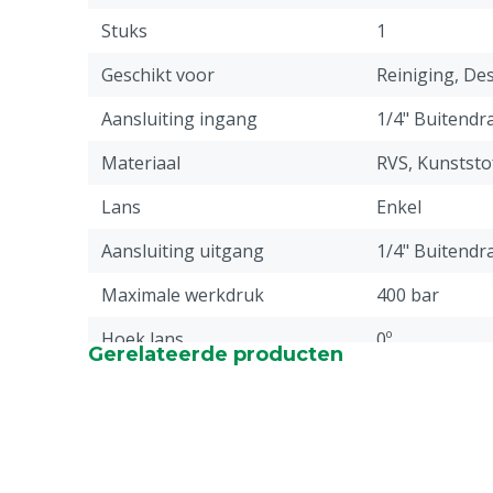
Stuks
1
Geschikt voor
Reiniging, Des
Aansluiting ingang
1/4" Buitendr
Materiaal
RVS, Kunststo
Lans
Enkel
Aansluiting uitgang
1/4" Buitendr
Maximale werkdruk
400 bar
Hoek lans
0º
Gerelateerde producten
Garantie
Standaard, c
service & gar
vermeld onder
-> Klachten &
webpagina.