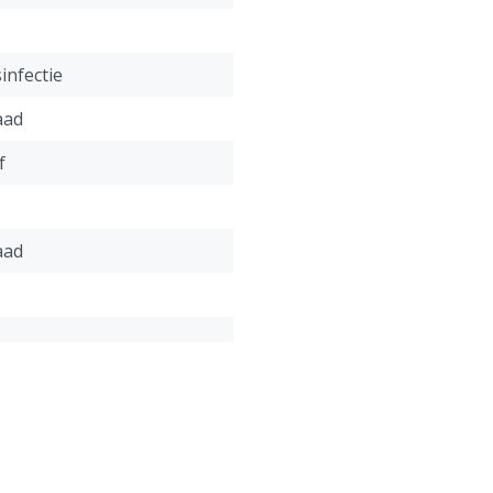
infectie
aad
f
aad
onform onze algemene
antie voorwaarden,
 het kopje "Klantenservice
 Retour" onderaan deze