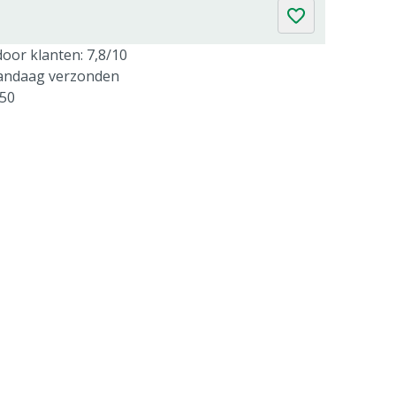
oor klanten: 7,8/10
vandaag verzonden
250