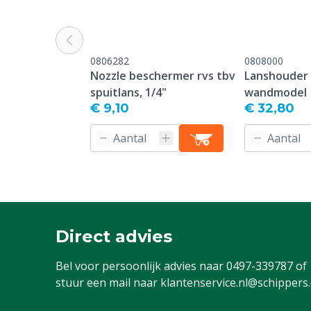
Druk
Hoge druk
Diergroep
Rundvee, Vark
0806282
0808000
Geiten, Overi
Nozzle beschermer rvs tbv
Lanshouder 
spuitlans, 1/4"
wandmodel
€ 9,10
€ 32,80
Direct advies
Bel voor persoonlijk advies naar
0497-339787
of
stuur een mail naar
klantenservice.nl@schippers