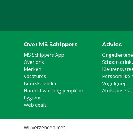
Over MS Schippers
Advies
MS Schippers App
Ongediertebes
Over ons
Schoon drink
Merken
Kleurensyste
Vacatures
Persoonlijke 
Beurskalender
Vogelgriep
Hardest working people in
Afrikaanse v
hygiene
Web deals
Wij verzenden met