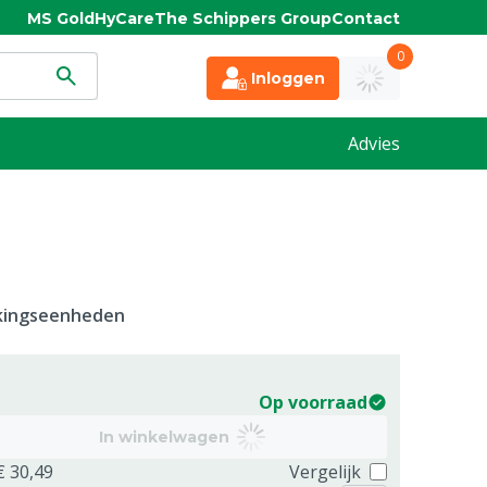
MS Gold
HyCare
The Schippers Group
Contact
0
Inloggen
Advies
kkingseenheden
Op voorraad
In winkelwagen
€ 30,49
Vergelijk