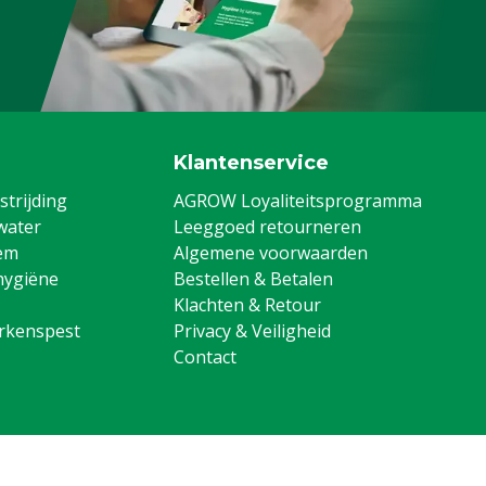
Klantenservice
trijding
AGROW Loyaliteitsprogramma
water
Leeggoed retourneren
em
Algemene voorwaarden
hygiëne
Bestellen & Betalen
Klachten & Retour
arkenspest
Privacy & Veiligheid
Contact