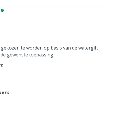
ie
 gekozen te worden op basis van de watergift
 de gewenste toepassing.
n
:
pen
: