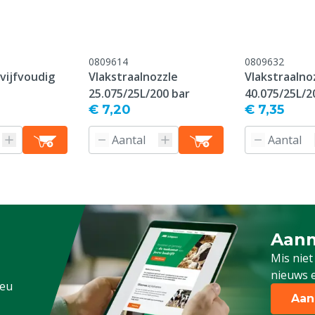
ens, Pluimvee, Schapen,
0809614
0809632
g
vijfvoudig
Vlakstraalnozzle
Vlakstraalno
25.075/25L/200 bar
40.075/25L/2
€ 7,20
€ 7,35
Aanm
Schrijf
Mis niet
nieuws e
.eu
Aan