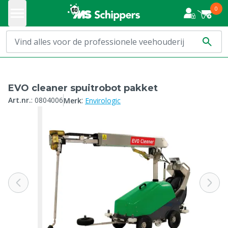
0
EVO cleaner spuitrobot pakket
:
Art.nr.
:
0804006
Merk
Envirologic