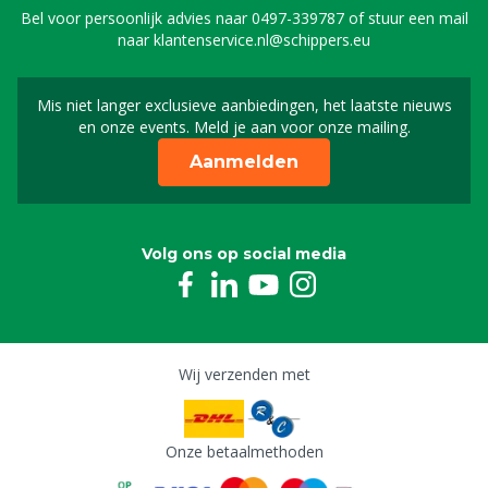
spuitrobot
Bel voor persoonlijk advies naar
0497-339787
of stuur een mail
0804109
naar
klantenservice.nl@schippers.eu
Stekker tbv oplader EVO cleaner spuitrobot
0804113
Mis niet langer exclusieve aanbiedingen, het laatste nieuws
Schrijf je in voor onze n
en onze events. Meld je aan voor onze mailing.
Aanmelden
Kettingslot 3/8" tbv EVO cleaner spuitrobot
0804116
Deksel voor controlepaneel tbv EVO cleaner
Volg ons op social media
spuitrobot
0804118
Buis - pin 3x16 tbv EVO cleaner spuitrobot
0804120
Wij verzenden met
Plaat buitenboom tbv EVO cleaner spuitrobot
0804126
Onze betaalmethoden