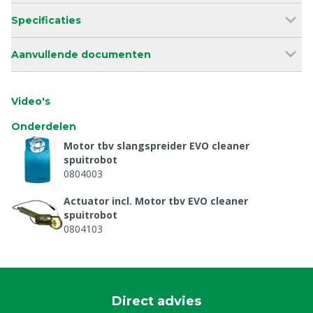
Specificaties
Aanvullende documenten
Video's
Onderdelen
Motor tbv slangspreider EVO cleaner
spuitrobot
0804003
Actuator incl. Motor tbv EVO cleaner
spuitrobot
0804103
Magnetische sensor MGT201 tbv EVO cleaner
spuitrobot
0804108
Direct advies
Kabel magnetische schakelaar tbv EVO cleaner