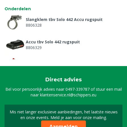
Onderdelen
Slangklem tbv Solo 442 Accu rugspuit
8806328
Accu tbv Solo 442 rugspuit
8806329
Membraanpomp tbv Solo 442 rugspuit
8806331
Direct advies
Deksel voor motor tbv Solo 442 rugspuit
Bel voor persoonlijk advies naar
0497-339787
of stuur een mail
8806332
naar
klantenservice.nl@schippers.eu
Printplaat tbv Solo 442 rugspuit
Mis niet langer exclusieve aanbiedingen, het laatste nieuws
Schrijf je in voor onze n
8806333
en onze events. Meld je aan voor onze mailing.
Aanmelden