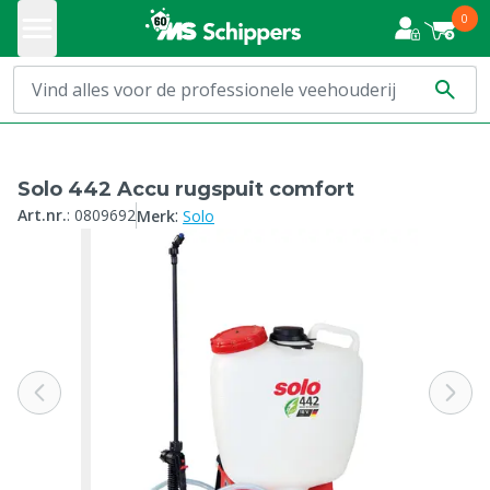
0
Solo 442 Accu rugspuit comfort
:
Art.nr.
:
0809692
Merk
Solo