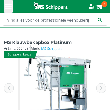
0
MS Klauwbekapbox Platinum
:
Art.nr.
:
0604594
Merk
MS Schippers
Schippers' keuze