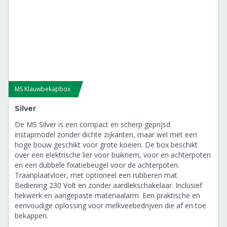
8804754
Motorrelais tbv elektrokast Platinum (Hydro)
8804759
Elektrische schakelaar LED lamp (aan/uit) 24 V
tbv Platinum (Hydro)
8804760
Elektrische schakelaar omhoog/omlaag 24 V voor
MS Klauwbekapbox
Platinum (Hydro)
8804761
Silver
Elektrische schakelaar noodstop 24 V tbv
De MS Silver is een compact en scherp geprijsd
Platinum (Hydro)
instapmodel zonder dichte zijkanten, maar wel met een
8804762
hoge bouw geschikt voor grote koeien. De box beschikt
Motor tbv achterpootlier klauwbekapbox
over een elektrische lier voor buikriem, voor en achterpoten
Platinum (Hydro)
en een dubbele fixatiebeugel voor de achterpoten.
8804770
Traanplaatvloer, met optioneel een rubberen mat.
Bediening 230 Volt en zonder aardlekschakelaar. Inclusief
Motor tbv voorpootlier klauwbekapbox
hekwerk en aangepaste materiaalarm. Een praktische en
Platinum (Hydro)
eenvoudige oplossing voor melkveebedrijven die af en toe
8804771
bekappen.
Motor tbv buikband klauwbekapbox Platinum