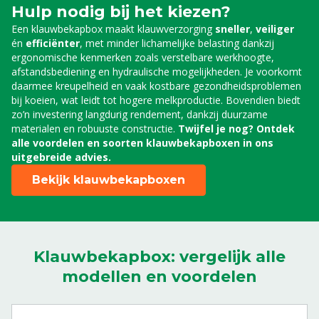
8804673
Hulp nodig bij het kiezen?
Gasveer achterklep tbv Klauwbekapbox
Een klauwbekapbox maakt klauwverzorging
sneller
,
veiliger
Platinum & Silver
én
efficiënter
, met minder lichamelijke belasting dankzij
8804674
ergonomische kenmerken zoals verstelbare werkhoogte,
afstandsbediening en hydraulische mogelijkheden. Je voorkomt
daarmee kreupelheid en vaak kostbare gezondheidsproblemen
Klephaak
bij koeien, wat leidt tot hogere melkproductie. Bovendien biedt
8804675
zo’n investering langdurig rendement, dankzij duurzame
materialen en robuuste constructie.
Twijfel je nog? Ontdek
Voorpoothaak tbv Klauwbekapbox Platinum &
alle voordelen en soorten klauwbekapboxen in ons
Silver, p/2
uitgebreide advies.
8804676
Bekijk klauwbekapboxen
Touw voorpoot 8 mm, 5 m
8804678
Touw achterpoot 10 mm, 10 m
Klauwbekapbox: vergelijk alle
8804679
modellen en voordelen
Gereedschapshouder tbv Klauwbekapbox
Platinum & Silver