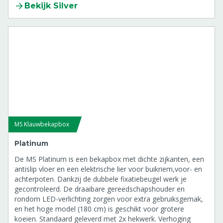
(Hydro)
Bekijk Silver
8804772
Condensator 45 uF tbv motor achterpoot
8804773
Condensator 30 uF tbv motor voorpoot
8804774
Condensator 50 uF tbv motor buikband
MS Klauwbekapbox
8804775
Platinum
Muurplaat incl. sluiting (set) tbv
De MS Platinum is een bekapbox met dichte zijkanten, een
Klauwbekapbox
antislip vloer en een elektrische lier voor buikriem,voor- en
8808021
achterpoten. Dankzij de dubbele fixatiebeugel werk je
gecontroleerd. De draaibare gereedschapshouder en
Snelsluiting buikband tbv Klauwbekapbox
rondom LED-verlichting zorgen voor extra gebruiksgemak,
8808025
en het hoge model (180 cm) is geschikt voor grotere
koeien. Standaard geleverd met 2x hekwerk. Verhoging