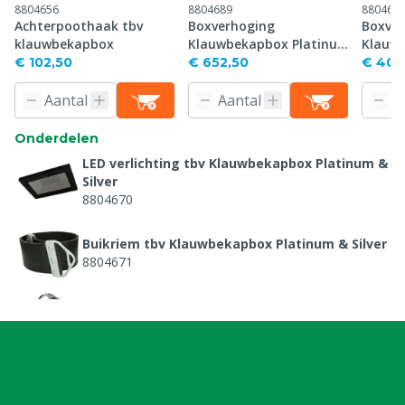
8804656
8804689
880469
Achterpoothaak tbv
Boxverhoging
Boxver
klauwbekapbox
Klauwbekapbox Platinum
Klauw
& Silver, met palletlepels,
& Silve
€ 102,50
€ 652,50
€ 409
p/set
Onderdelen
LED verlichting tbv Klauwbekapbox Platinum &
Silver
8804670
Buikriem tbv Klauwbekapbox Platinum & Silver
8804671
Hakband tbv Klauwbekapbox Platinum & Silver
8804672
Gasveer deur tbv Klauwbekapbox Platinum &
Silver