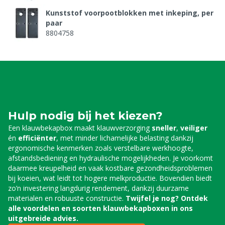
Kunststof voorpootblokken met inkeping, per
paar
8804758
Noodstop tbv klauwbekapbox Titanium (Pro)
8804797
Vierpuntsketting tbv Klauwbekapbox Titanium
& Rodium
8808004
Hulp nodig bij het kiezen?
Muurplaat incl. sluiting (set) tbv
Een klauwbekapbox maakt klauwverzorging
sneller
,
veiliger
Klauwbekapbox
én
efficiënter
, met minder lichamelijke belasting dankzij
8808021
ergonomische kenmerken zoals verstelbare werkhoogte,
afstandsbediening en hydraulische mogelijkheden. Je voorkomt
daarmee kreupelheid en vaak kostbare gezondheidsproblemen
Snelsluiting buikband tbv Klauwbekapbox
bij koeien, wat leidt tot hogere melkproductie. Bovendien biedt
8808025
zo’n investering langdurig rendement, dankzij duurzame
materialen en robuuste constructie.
Twijfel je nog? Ontdek
alle voordelen en soorten klauwbekapboxen in ons
uitgebreide advies.