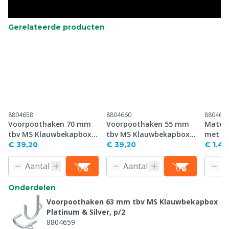
Gerelateerde producten
8804658
8804660
880466
Voorpoothaken 70 mm
Voorpoothaken 55 mm
Materi
tbv MS Klauwbekapbox
tbv MS Klauwbekapbox
met ve
Platinum & Silver, p/2
Platinum & Silver, p/2
€ 39,20
€ 39,20
€ 1.41
Onderdelen
Voorpoothaken 63 mm tbv MS Klauwbekapbox
Platinum & Silver, p/2
8804659