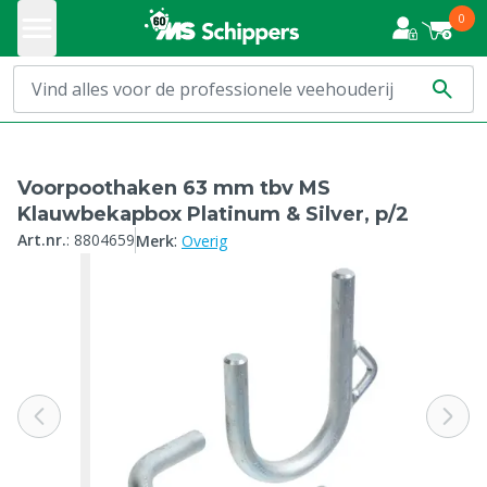
0
Voorpoothaken 63 mm tbv MS
Klauwbekapbox Platinum & Silver, p/2
:
Art.nr.
:
8804659
Merk
Overig