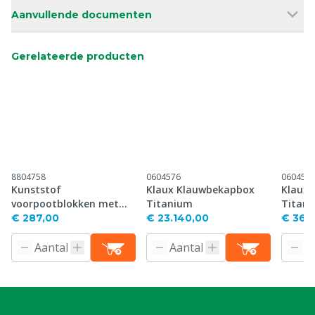
Aanvullende documenten
Gerelateerde producten
8804758
0604576
060457
Kunststof
Klaux Klauwbekapbox
Klaux
voorpootblokken met
Titanium
Titani
inkeping, per paar
€ 287,00
€ 23.140,00
€ 36.