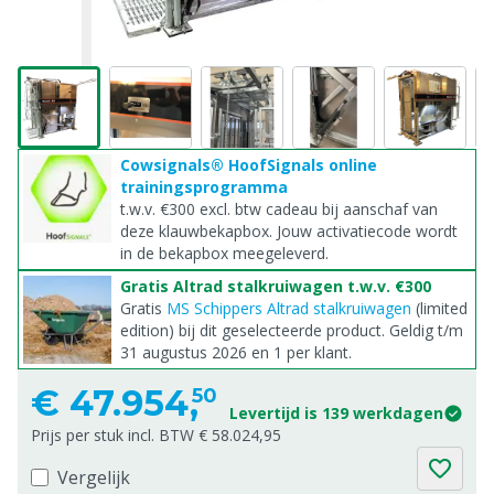
Cowsignals® HoofSignals online
trainingsprogramma
t.w.v. €300 excl. btw cadeau bij aanschaf van
deze klauwbekapbox. Jouw activatiecode wordt
in de bekapbox meegeleverd.
Gratis Altrad stalkruiwagen t.w.v. €300
Gratis
MS Schippers Altrad stalkruiwagen
(limited
edition) bij dit geselecteerde product. Geldig t/m
31 augustus 2026 en 1 per klant.
€
47.954,
50
Levertijd is 139 werkdagen
Prijs per stuk incl. BTW € 58.024,95
Vergelijk