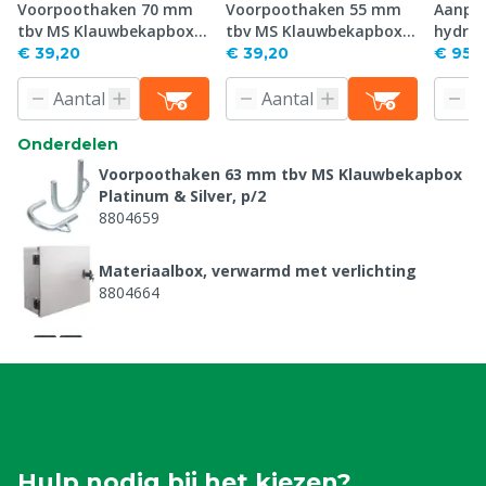
Voorpoothaken 70 mm
Voorpoothaken 55 mm
Aanpas
tbv MS Klauwbekapbox
tbv MS Klauwbekapbox
hydrau
Platinum & Silver, p/2
Platinum & Silver, p/2
klauw
€ 39,20
€ 39,20
€ 955
Jersey
Onderdelen
Voorpoothaken 63 mm tbv MS Klauwbekapbox
Platinum & Silver, p/2
8804659
Materiaalbox, verwarmd met verlichting
8804664
Kunststof voorpootblokken met inkeping, per
paar
8804758
Afstandsbediening tbv Titanium Pro en Rodium
Master
8804778
Hulp nodig bij het kiezen?