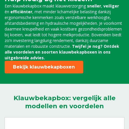
Oplaadset voor afstandsbediening Titanium Pro
Een klauwbekapbox maakt klauwverzorging
sneller
,
veiliger
en Rodium Master
én
efficiënter
, met minder lichamelijke belasting dankzij
8804781
ergonomische kenmerken zoals verstelbare werkhoogte,
Oplader tbv accupack afstandsbediening
afstandsbediening en hydraulische mogelijkheden. Je voorkomt
Titanium Pro en Rodium Master
daarmee kreupelheid en vaak kostbare gezondheidsproblemen
8804782
bij koeien, wat leidt tot hogere melkproductie. Bovendien biedt
Beschermhoesje tbv afstandsbediening Titanium
zo’n investering langdurig rendement, dankzij duurzame
Pro en Rodium Master
materialen en robuuste constructie.
Twijfel je nog? Ontdek
8804783
alle voordelen en soorten klauwbekapboxen in ons
uitgebreide advies.
Schouderband tbv afstandsbediening Titanium
Pro en Rodium Master
Bekijk klauwbekapboxen
8804784
Ontvanger voor afstandsbediening Titanium Pro
en Rodium Master
8804785
Vierpuntsketting tbv Klauwbekapbox Titanium
Klauwbekapbox: vergelijk alle
& Rodium
modellen en voordelen
8808004
Bedieningshendel 120mm tbv Klauwbekapbox
Chrome/Rodium
8808015