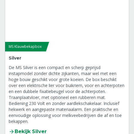
Inbouwwerklamp tbv Klauwbekapbox
Chrome/Rodium
8808020
Snelsluiting buikband tbv Klauwbekapbox
8808025
MS Klauwbekapbox
Wielenset tbv Klauwbekapbox Platinum
comfort/Chrome/Rodium
Silver
8808027
De MS Silver is een compact en scherp geprijsd
instapmodel zonder dichte zijkanten, maar wel met een
hoge bouw geschikt voor grote koeien. De box beschikt
over een elektrische lier voor buikriem, voor en achterpoten
en een dubbele fixatiebeugel voor de achterpoten.
Traanplaatvloer, met optioneel een rubberen mat.
Bediening 230 Volt en zonder aardlekschakelaar. Inclusief
hekwerk en aangepaste materiaalarm. Een praktische en
eenvoudige oplossing voor melkveebedrijven die af en toe
bekappen.
Bekijk Silver