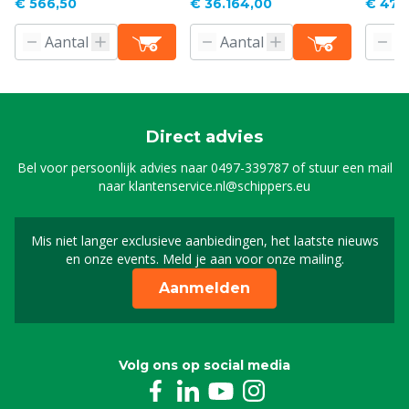
Pro en Rodium Master
€ 566,50
€ 36.164,00
€ 47.
Direct advies
Bel voor persoonlijk advies naar
0497-339787
of stuur een mail
naar
klantenservice.nl@schippers.eu
Mis niet langer exclusieve aanbiedingen, het laatste nieuws
Schrijf je in voor onze n
en onze events. Meld je aan voor onze mailing.
Aanmelden
Volg ons op social media