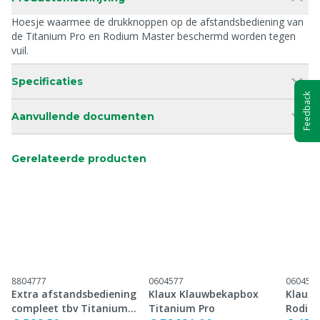
Hoesje waarmee de drukknoppen op de afstandsbediening van
de Titanium Pro en Rodium Master beschermd worden tegen
vuil.
Specificaties
Feedback
Aanvullende documenten
Gerelateerde producten
8804777
0604577
060457
Extra afstandsbediening
Klaux Klauwbekapbox
Klaux
compleet tbv Titanium
Titanium Pro
Rodiu