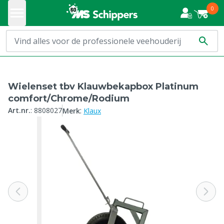
0
Wielenset tbv Klauwbekapbox Platinum
comfort/Chrome/Rodium
:
Art.nr.
:
8808027
Merk
Klaux