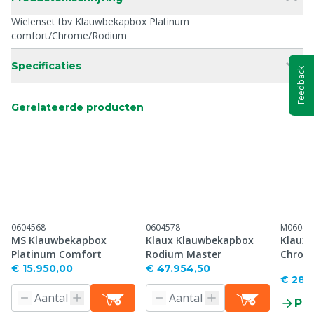
Wielenset tbv Klauwbekapbox Platinum
comfort/Chrome/Rodium
Specificaties
Feedback
Gerelateerde producten
0604568
0604578
M06045
MS Klauwbekapbox
Klaux Klauwbekapbox
Klaux
Platinum Comfort
Rodium Master
Chrom
€ 15.950,00
€ 47.954,50
€ 28.
Pr