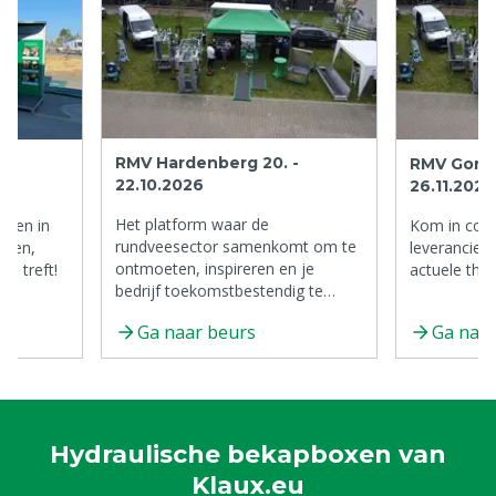
RMV Hardenberg 20. -
RMV Gorin
22.10.2026
26.11.2026
Het platform waar de
rden in
Kom in cont
rundveesector samenkomt om te
nden,
leveranciers
ontmoeten, inspireren en je
's treft!
actuele the
bedrijf toekomstbestendig te
maken.
Ga naar beurs
Ga naar
Hydraulische bekapboxen van
Klaux.eu