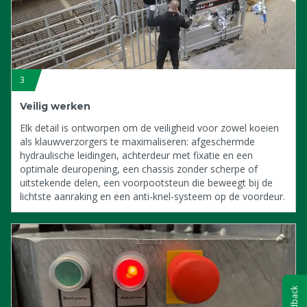
3
Veilig werken
Elk detail is ontworpen om de veiligheid voor zowel koeien
als klauwverzorgers te maximaliseren: afgeschermde
hydraulische leidingen, achterdeur met fixatie en een
optimale deuropening, een chassis zonder scherpe of
uitstekende delen, een voorpootsteun die beweegt bij de
lichtste aanraking en een anti-knel-systeem op de voordeur.
Feedback