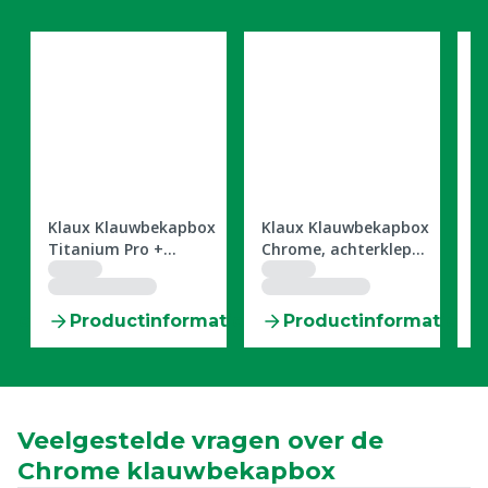
0604597
0604598
0
x
Klaux Klauwbekapbox
Klaux Klauwbekapbox
K
Titanium Pro +
Chrome, achterklep
R
Droogzetluik
positie standaard
tie
Productinformatie
Productinformatie
Veelgestelde vragen over de
Chrome klauwbekapbox