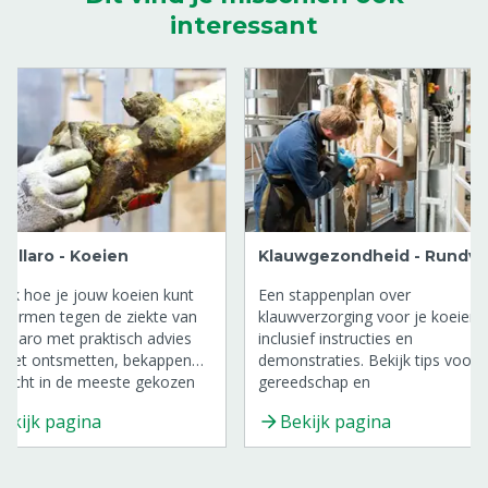
interessant
tellaro - Koeien
Klauwgezondheid - Rundv
ek hoe je jouw koeien kunt
Een stappenplan over
hermen tegen de ziekte van
klauwverzorging voor je koeien
ellaro met praktisch advies
inclusief instructies en
 het ontsmetten, bekappen
demonstraties. Bekijk tips voor
nzicht in de meeste gekozen
gereedschap en
ucten tegen Mortellaro.
verzorgingsproducten!
ekijk pagina
Bekijk pagina