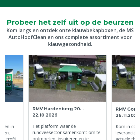
Probeer het zelf uit op de beurzen
Kom langs en ontdek onze klauwbekapboxen, de MS
AutoHoofClean en ons complete assortiment voor
klauwgezondheid.
RMV Hardenberg 20. -
RMV Gorin
22.10.2026
26.11.2026
Het platform waar de
rden in
Kom in cont
rundveesector samenkomt om te
nden,
leveranciers
ontmoeten, inspireren en je
's treft!
actuele the