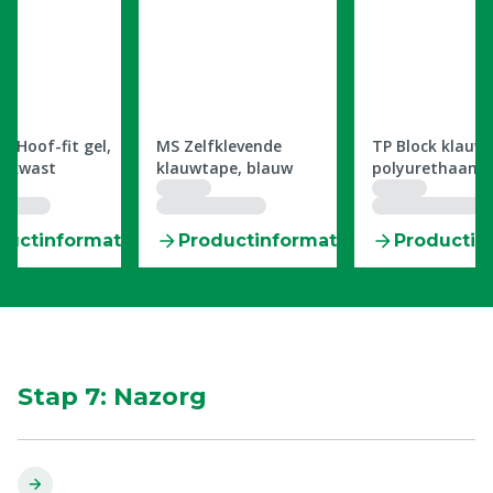
0606697
0601266
e Hoof-fit gel,
MS Zelfklevende
TP Block klauwb
+ kwast
klauwtape, blauw
polyurethaan 1
hard
ductinformatie
Productinformatie
Productin
Stap 7: Nazorg