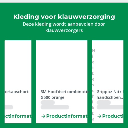
Kleding voor klauwverzorging
Deze kleding wordt aanbevolen door
klauwverzorgers
N
i
e
t
b
e
s
3508801
M5600145
c
uwbekapschort
3M Hoofdsetcombinatie
Grippaz Nitril
h
G500 oranje
handschoen
i
ongepoederd 8/
k
paar
b
ductinformatie
Productinformatie
Productin
a
a