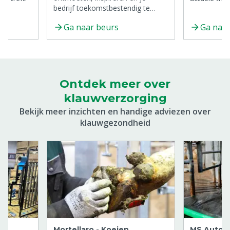
bedrijf toekomstbestendig te
maken.
Ga naar beurs
Ga naar
Ontdek meer over
klauwverzorging
Bekijk meer inzichten en handige adviezen over
klauwgezondheid
Mortellaro - Koeien
MS AutoH