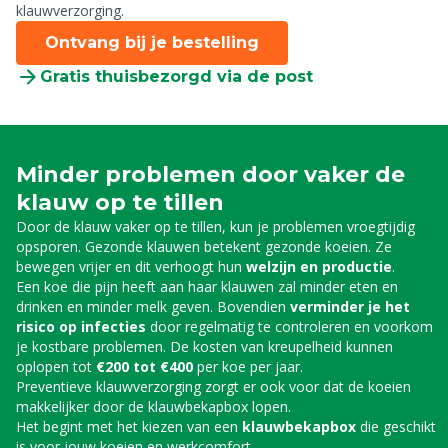
klauwverzorging.
Ontvang bij je bestelling
Gratis thuisbezorgd via de post
Minder problemen door vaker de
klauw op te tillen
Door de klauw vaker op te tillen, kun je problemen vroegtijdig
opsporen. Gezonde klauwen betekent gezonde koeien. Ze
bewegen vrijer en dit verhoogt hun
welzijn en productie
.
Een koe die pijn heeft aan haar klauwen zal minder eten en
drinken en minder melk geven. Bovendien
verminder je het
risico op infecties
door regelmatig te controleren en voorkom
je kostbare problemen. De kosten van kreupelheid kunnen
oplopen tot
€200 tot €400
per koe per jaar.
Preventieve klauwverzorging zorgt er ook voor dat de koeien
makkelijker door de klauwbekapbox lopen.
Het begint met het kiezen van een
klauwbekapbox
die geschikt
is voor jouw koeien en werkcomfort.