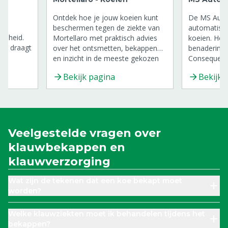
Ontdek hoe je jouw koeien kunt
De MS Auto
 is
beschermen tegen de ziekte van
automatisch
ndheid.
Mortellaro met praktisch advies
koeien. Het 
ox draagt
over het ontsmetten, bekappen
benadering 
en inzicht in de meeste gekozen
Consequente
, maar
producten tegen Mortellaro.
de sleutel 
Bekijk pagina
Bekijk 
de
bestrijden v
line disease
Veelgestelde vragen over
klauwbekappen en
klauwverzorging
Wat zijn de tekenen dat een koe bekapt moet
worden?
Welke klauwziekten moet ik behandelen tijdens het
bekappen?