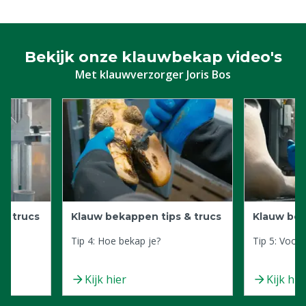
Bekijk onze klauwbekap video's
Met klauwverzorger Joris Bos
 & trucs
Klauw bekappen tips & trucs
Klauw bek
Tip 4: Hoe bekap je?
Tip 5: Voor
Kijk hier
Kijk hie