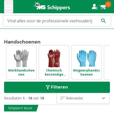
0
Handschoenen
Werkhandschoe
Chemisch
Wegwerphandsc
O
nen
bestendige
hoenen
handschoenen
Filteren
Resultaten
1
-
18
van
18
Relevantie
Schippers' keuze